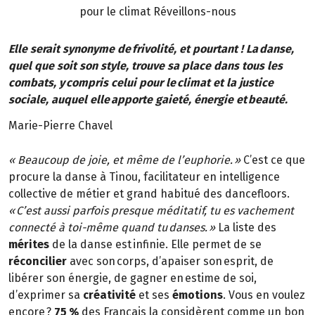
pour le climat Réveillons-nous
Elle serait synonyme de frivolité, et pourtant ! La danse,
quel que soit son style, trouve sa place dans tous les
combats, y compris celui pour le climat et la justice
sociale, auquel elle apporte gaieté, énergie et beauté.
Marie-Pierre Chavel
« Beaucoup de joie, et même de l’euphorie. »
C’est ce que
procure la danse à Tinou, facilitateur en intelligence
collective de métier et grand habitué des dancefloors.
« C’est aussi parfois presque méditatif, tu es vachement
connecté à toi-même quand tu danses. »
La liste des
mérites
de la danse est infinie. Elle permet de se
réconcilier
avec son corps, d’apaiser son esprit, de
libérer son énergie, de gagner en estime de soi,
d’exprimer sa
créativité
et ses
émotions
. Vous en voulez
encore ?
75 %
des Français la considèrent comme un bon