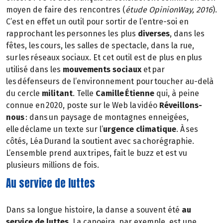
moyen de faire des rencontres (
étude OpinionWay, 2016
).
C’est en effet un outil pour sortir de l’entre-soi en
rapprochant les personnes les plus
diverses
, dans les
fêtes, les cours, les salles de spectacle, dans la rue,
sur les réseaux sociaux. Et cet outil est de plus en plus
utilisé dans les
mouvements sociaux
et par
les défenseurs de l’environnement pour toucher au-delà
du cercle
militant
. Telle
Camille Étienne
qui, à peine
connue en 2020, poste sur le Web la vidéo
Réveillons-
nous
: dans un paysage de montagnes enneigées,
elle déclame un texte sur l’
urgence climatique
. À ses
côtés, Léa Durand la soutient avec sa chorégraphie.
L’ensemble prend aux tripes, fait le buzz et est vu
plusieurs millions de fois.
Au service de luttes
Dans sa longue histoire, la danse a souvent été
au
service de luttes
. La capoeira, par exemple, est une