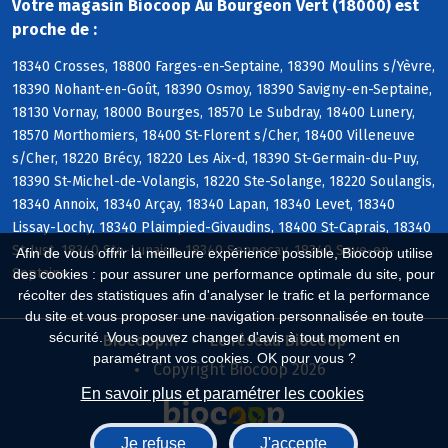
Votre magasin Biocoop Au Bourgeon Vert (18000) est
proche de :
18340 Crosses, 18800 Farges-en-Septaine, 18390 Moulins s/Yèvre,
18390 Nohant-en-Goût, 18390 Osmoy, 18390 Savigny-en-Septaine,
18130 Vornay, 18000 Bourges, 18570 Le Subdray, 18400 Lunery,
18570 Morthomiers, 18400 St-Florent s/Cher, 18400 Villeneuve
s/Cher, 18220 Brécy, 18220 Les Aix-d, 18390 St-Germain-du-Puy,
18390 St-Michel-de-Volangis, 18220 Ste-Solange, 18220 Soulangis,
18340 Annoix, 18340 Arçay, 18340 Lapan, 18340 Levet, 18340
Lissay-Lochy, 18340 Plaimpied-Givaudins, 18400 St-Caprais, 18340
St-Just, 18340 Ste-Lunaise, 18340 Senneçay, 18340 Soye-en-
Afin de vous offrir la meilleure expérience possible, Biocoop utilise
Septaine
des cookies : pour assurer une performance optimale du site, pour
récolter des statistiques afin d'analyser le trafic et la performance
du site et vous proposer une navigation personnalisée en toute
sécurité. Vous pouvez changer d'avis à tout moment en
Biocoop.fr
Le réseau Biocoop
paramétrant vos cookies. OK pour vous ?
Copyright Biocoop 2026
En savoir plus et paramétrer les cookies
Je refuse
J'accepte