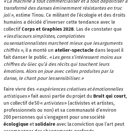
« La machine à tout commercialiser et à tout dépolitiser a
transformé des danses éminemment résistantes en truc
joli »
, estime Tinou. Ce militant de l’écologie et des droits
humains a décidé d’inverser cette tendance avec le
collectif
Corps et Graphies 2028
. Las de constater que
« les discours simplistes, complotistes
ou sensationnalistes marchent mieux que les arguments
chiffrés »
, il a monté un
atelier-spectacle
dans lequel il
fait danser le public.
« Les gens s’intéressent moins aux
chiffres du Giec qu’à des récits qui touchent leurs
émotions. Alors on joue avec celles produites par la
danse, le chant pour les sensibiliser. »
Faire vivre des
« expériences créatives et émotionnelles
artistiques »
fait aussi partie du projet du
Bruit qui court
,
un collectif de 50 «
artivistes
» (activistes et artistes,
professionnels ou non) et sa communauté d’environ
200 personnes qui s’engagent pour une société
écologique
et
solidaire
avec la conviction que l’art peut