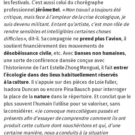
les festivals. C’est aussi celui du chorégraphe
professionnel
Jérôme Bel
.
« Mon travail a toujours été
critique, mais face à l’ampleur de la crise écologique, je
suis devenu militant. En tant qu’artiste, c’est mon rôle de
rendre sensibles et intelligibles certaines choses
difficiles »
, dit-il. Sa compagnie ne
prend plus l’avion
, il
soutient financièrement des mouvements de
désobéissance civile
, etc. Avec
Danses non humaines
,
une sorte de conférence dansée conçue avec
l’historienne de l’art Estelle Zhong Mengual, il fait
entrer
l’écologie dans des lieux habituellement réservés
à la culture
. Il s’appuie sur des pièces de Loïe Fuller,
Isadora Duncan ou encore Pina Bausch pour interroger
la place de la
nature
dans le répertoire. Et conclut que le
plus souvent l’humain l’utilise pour se valoriser, sans
la considérer.
« Je convoque mes collègues passés et
présents afin d’essayer de comprendre comment ils ont
produit cette culture dont nous héritons et qui, d’une
certaine manière, nous a conduits à la situation