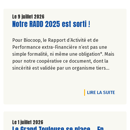
Le 9 juillet 2026
Lire la suite de l'article
Notre RADD 2025 est sorti !
Pour Biocoop, le Rapport d’Activité et de
Performance extra-Financière n’est pas une
simple formalité, ni même une obligation*. Mais
pour notre coopérative ce document, dont la
sincérité est validée par un organisme tiers
indépendant, est un acte de transparence vis-à-
vis de l'ensemble de nos parties prenantes
(Paysan.ne.s Associé.e.s, magasins...) et de nos
RTICLE DÉCOUVREZ NOTRE CALENDRIER DE SAISONNALITÉ D'AOÛT
DE L'A
LIRE LA SUITE
clients. Il contient un condensé des avancées
réalisées par Biocoop dans l’objectif de rendre
accessible et désirable une bio exigeante.
Le 1 juillet 2026
Lire la suite de l'article
Le Grand Toulouse se place... En