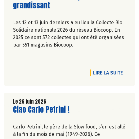
grandissant
Les 12 et 13 juin derniers a eu lieu la Collecte Bio
Solidaire nationale 2026 du réseau Biocoop. En
2025 ce sont 572 collectes qui ont été organisées
par 551 magasins Biocoop.
R !
RTICLE LE GRAND TOULOUSE SE PLACE... EN POULE POSITION
DE L'A
LIRE LA SUITE
Le 26 juin 2026
Lire la suite de l'article
Ciao Carlo Petrini !
Carlo Petrini, le père de la Slow food, s’en est allé
à la fin du mois de mai (1949-2026). Ce