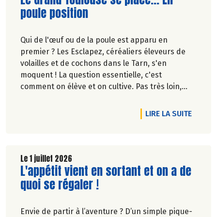
poule position
Qui de l'œuf ou de la poule est apparu en
premier ? Les Esclapez, céréaliers éleveurs de
volailles et de cochons dans le Tarn, s'en
moquent ! La question essentielle, c'est
comment on élève et on cultive. Pas très loin,
dans les vergers de la Ferme du Rouge-Gorge, on
est en phase. Comme dans les 19 magasins
RTICLE L'APPÉTIT VIENT EN SORTANT ET ON A DE QUOI SE RÉGALE
DE L'A
LIRE LA SUITE
Biocoop du Grand Toulouse. Ceux-là et d'autres
producteurs jouent collectif pour développer et
structurer une agriculture bio paysanne sur leur
territoire. Nous y étions à la fin de l'hiver. Suivez-
Le 1 juillet 2026
Lire la suite de l'article
L'appétit vient en sortant et on a de
nous.
Pascale Solana.
quoi se régaler !
Envie de partir à l’aventure ? D’un simple pique-