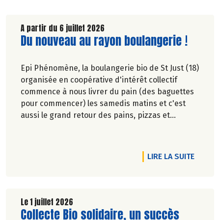
A partir du 6 juillet 2026
Lire la suite de l'article
Du nouveau au rayon boulangerie !
Epi Phénomène, la boulangerie bio de St Just (18)
organisée en coopérative d'intérêt collectif
commence à nous livrer du pain (des baguettes
pour commencer) les samedis matins et c'est
aussi le grand retour des pains, pizzas et
pâtisseries sucrées/saléees de la boulangerie St
Menoux tous les jeudis matins ! La boulangerie
bio St Menoux (03) existe depuis 1982 et a été
 2026 !
RTICLE NOTRE RADD 2025 EST SORTI !
DE L'A
LIRE LA SUITE
sauvée par ses salariés en 2025. Elle est
désormais structurée en SCOP.
Le 1 juillet 2026
Lire la suite de l'article
Collecte Bio solidaire, un succès