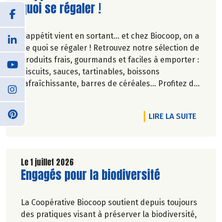
quoi se régaler !
L'appétit vient en sortant... et chez Biocoop, on a
de quoi se régaler ! Retrouvez notre sélection de
produits frais, gourmands et faciles à emporter :
biscuits, sauces, tartinables, boissons
rafraîchissante, barres de céréales... Profitez de
20%* de remise sur une sélection de produits du
2 juillet au 12 août 2026 inclus.
DE L'A
LIRE LA SUITE
Le 1 juillet 2026
Lire la suite de l'article
Engagés pour la biodiversité
La Coopérative Biocoop soutient depuis toujours
des pratiques visant à préserver la biodiversité,