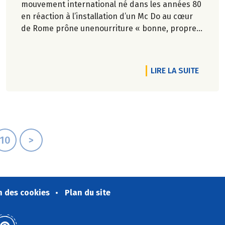
mouvement international né dans les années 80
en réaction à l’installation d’un Mc Do au cœur
de Rome prône unenourriture « bonne, propre
et juste pour tous ».En hommage, nous
republions ici l’entretien qu’il avait accordé
àCulture Bioen 2018,et qui reste totalement
RTICLE L'APPÉTIT VIENT EN SORTANT ET ON A DE QUOI SE RÉGALE
DE L'AR
LIRE LA SUITE
d'actualité.
10
>
n des cookies
Plan du site