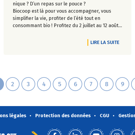
nique ? D’un repas sur le pouce ?
Biocoop est là pour vous accompagner, vous
simplifier la vie, profiter de l’été tout en
consommant bio ! Profitez du 2 juillet au 12 août
inclus, jusqu'à -20% sur une sélection de
produits.
RTICLE ENGAGÉS POUR LA BIODIVERSITÉ
DE L'A
LIRE LA SUITE
2
3
4
5
6
7
8
9
ons légales
Protection des données
CGU
Gestio