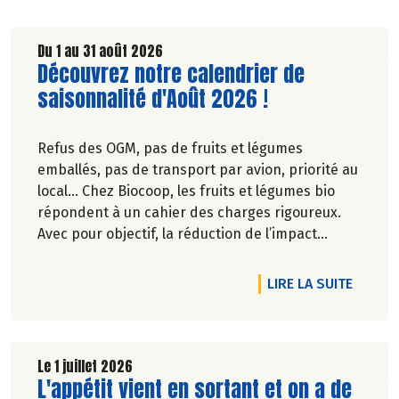
Du 1 au 31 août 2026
Lire la suite de l'article
Découvrez notre calendrier de
saisonnalité d'Août 2026 !
Refus des OGM, pas de fruits et légumes
emballés, pas de transport par avion, priorité au
local… Chez Biocoop, les fruits et légumes bio
répondent à un cahier des charges rigoureux.
Avec pour objectif, la réduction de l’impact
carbone et la préservation de
l’environnement. Parce que manger des produits
DE L'A
LIRE LA SUITE
de qualité rime avec respect de la saisonnalité,
Biocoop a élaboré un calendrier de saisonnalité
pour ses fruits et légumes bio.
Découvrez celui d'Août 2026 !
Le 1 juillet 2026
Lire la suite de l'article
L'appétit vient en sortant et on a de