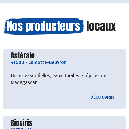
Nos producteurs
locaux
Découvrir le producteur
Astérale
41600
-
Lamotte-Beuvron
Huiles essentielles, eaux florales et épices de
Madagascar.
LE PRO
DÉCOUVRIR
Découvrir le producteur
Biosiris