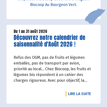
Biocoop Au Bourgeon Vert.
Du 1 au 31 août 2026
Lire la suite de l'article
Découvrez notre calendrier de
saisonnalité d'Août 2026 !
Refus des OGM, pas de fruits et légumes
emballés, pas de transport par avion,
priorité au local… Chez Biocoop, les fruits et
légumes bio répondent à un cahier des
charges rigoureux. Avec pour objectif, la
réduction de l’impact carbone et la
préservation de l’environnement. Parce que
DE L'ART
LIRE LA SUITE
manger des produits de qualité rime avec
respect de la saisonnalité, Biocoop a élaboré