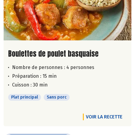
Lire la suite de la recette
Boulettes de poulet basquaise
Nombre de personnes :
4 personnes
Préparation : 15 min
Cuisson : 30 min
Plat principal
Sans porc
VOIR LA RECETTE