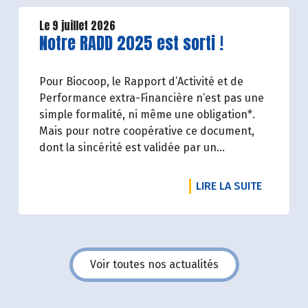
un calendrier de saisonnalité pour ses fruits
et légumes bio.
Le 9 juillet 2026
Lire la suite de l'article
Notre RADD 2025 est sorti !
Découvrez celui d'Août 2026 !
Pour Biocoop, le Rapport d’Activité et de
Performance extra-Financière n’est pas une
simple formalité, ni même une obligation*.
Mais pour notre coopérative ce document,
dont la sincérité est validée par un
organisme tiers indépendant, est un acte de
transparence vis-à-vis de l'ensemble de nos
DE L'ART
LIRE LA SUITE
parties prenantes (Paysan.ne.s Associé.e.s,
magasins...) et de nos clients. Il contient un
condensé des avancées réalisées par
Biocoop dans l’objectif de rendre accessible
et désirable une bio exigeante.
Voir toutes nos actualités