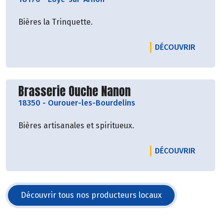
Bières la Trinquette.
LE PRO
DÉCOUVRIR
Découvrir le producteur
Brasserie Ouche Nanon
18350
-
Ourouer-les-Bourdelins
Bières artisanales et spiritueux.
LE PRO
DÉCOUVRIR
Découvrir tous nos producteurs locaux