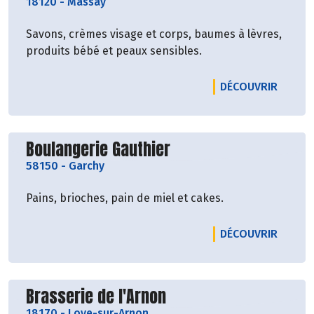
18120
-
Massay
Savons, crèmes visage et corps, baumes à lèvres,
produits bébé et peaux sensibles.
LE PRO
DÉCOUVRIR
Découvrir le producteur
Boulangerie Gauthier
58150
-
Garchy
Pains, brioches, pain de miel et cakes.
LE PRO
DÉCOUVRIR
Découvrir le producteur
Brasserie de l'Arnon
18170
-
Loye-sur-Arnon