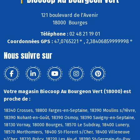
121 boulevard de l'Avenir
18000 Bourges
Téléphone :
02 48 21 19 01
Coordonnées GPS :
47,0765221 ° , 2,38406859999998 °
Nous suivre sur
Votre magasin Biocoop Au Bourgeon Vert (18000) est
proche de :
18340 Crosses, 18800 Farges-en-Septaine, 18390 Moulins s/Yèvre,
18390 Nohant-en-Goût, 18390 Osmoy, 18390 Savigny-en-Septaine,
18130 Vornay, 18000 Bourges, 18570 Le Subdray, 18400 Lunery,
18570 Morthomiers, 18400 St-Florent s/Cher, 18400 Villeneuve
s/Cher, 18220 Brécy, 18220 Les Aix-d, 18390 St-Germain-du-Puy,