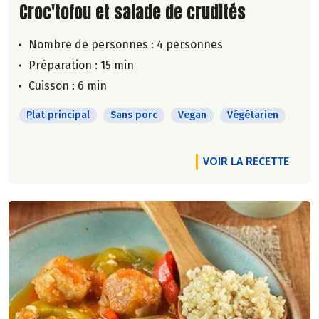
Lire la suite de la recette
Croc'tofou et salade de crudités
Nombre de personnes :
4 personnes
Préparation : 15 min
Cuisson : 6 min
Plat principal
Sans porc
Vegan
Végétarien
VOIR LA RECETTE