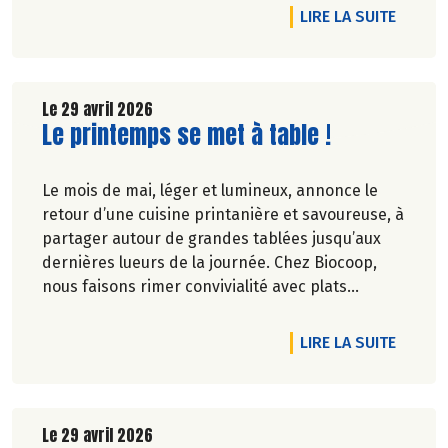
Jarouilles en polyculture-élevage, près de
DE L'A
LIRE LA SUITE
Libourne, où Uppercut le bouc nous accueille.
Deux modèles d'agriculture paysanne bien
campés dans leur terre. Allez, go !
Le 29 avril 2026
Lire la suite de l'article
Le printemps se met à table !
Pascale Solana.
Le mois de mai, léger et lumineux, annonce le
retour d’une cuisine printanière et savoureuse, à
partager autour de grandes tablées jusqu’aux
dernières lueurs de la journée. Chez Biocoop,
nous faisons rimer convivialité avec plats
équilibrés. Alors pour composer vos plats de
saison nous vous avons concocté une petite
DE L'A
LIRE LA SUITE
sélection printanière jusqu’à -20% du 30/04 au
27/05/2026. Sortez les nappes fleuries, on
s’occupe du goût !
Le 29 avril 2026