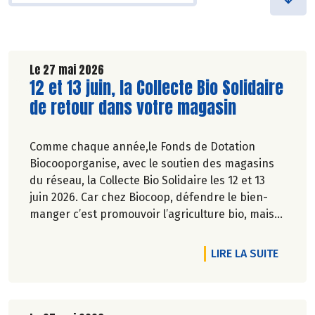
Le 27 mai 2026
Lire la suite de l'article
12 et 13 juin, la Collecte Bio Solidaire
de retour dans votre magasin
Comme chaque année,le Fonds de Dotation
Biocooporganise, avec le soutien des magasins
du réseau, la Collecte Bio Solidaire les 12 et 13
juin 2026. Car chez Biocoop, défendre le bien-
manger c’est promouvoir l’agriculture bio, mais
aussi faciliter l’accès à tous à une alimentation
bio de qualité.
DE L'A
LIRE LA SUITE