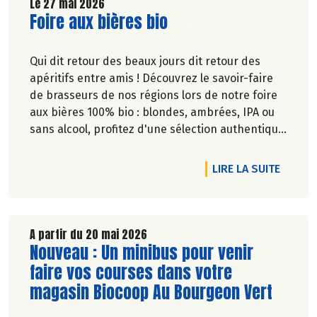
Le 27 mai 2026
Lire la suite de l'article
Foire aux bières bio
Qui dit retour des beaux jours dit retour des
apéritifs entre amis ! Découvrez le savoir-faire
de brasseurs de nos régions lors de notre foire
aux bières 100% bio : blondes, ambrées, IPA ou
sans alcool, profitez d'une sélection authentique
et engagée pour satisfaire toutes les envies.
DE L'A
LIRE LA SUITE
A partir du 20 mai 2026
Lire la suite de l'article
Nouveau : Un minibus pour venir
faire vos courses dans votre
magasin Biocoop Au Bourgeon Vert