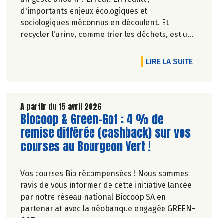
d'importants enjeux écologiques et
sociologiques méconnus en découlent. Et
recycler l'urine, comme trier les déchets, est une
idée qui fait son chemin. Oups, ne tournez pas la
page, on vous explique le besoin.
DE L'AR
LIRE LA SUITE
Pascale Solana.
A partir du 15 avril 2026
Lire la suite de l'article
Biocoop & Green-Got : 4 % de
remise différée (cashback) sur vos
courses au Bourgeon Vert !
Vos courses Bio récompensées ! Nous sommes
ravis de vous informer de cette initiative lancée
par notre réseau national Biocoop SA en
partenariat avec la néobanque engagée GREEN-