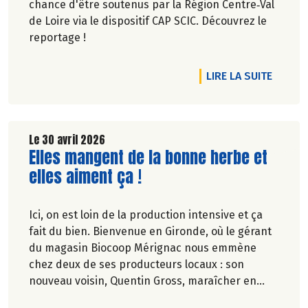
chance d'être soutenus par la Région Centre‑Val
de Loire via le dispositif CAP SCIC. Découvrez le
reportage !
DE L'A
LIRE LA SUITE
Le 30 avril 2026
Lire la suite de l'article
Elles mangent de la bonne herbe et
elles aiment ça !
Ici, on est loin de la production intensive et ça
fait du bien. Bienvenue en Gironde, où le gérant
du magasin Biocoop Mérignac nous emmène
chez deux de ses producteurs locaux : son
nouveau voisin, Quentin Gross, maraîcher en
ville, et l'incontournable ferme familiale des