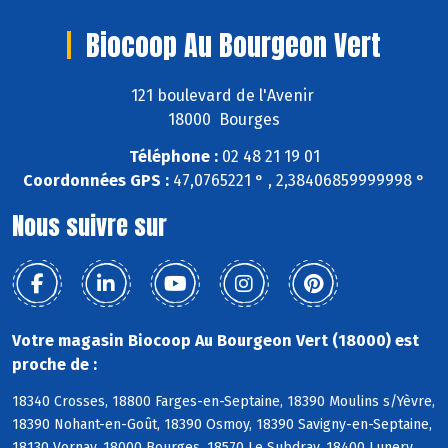
Biocoop Au Bourgeon Vert
121 boulevard de l'Avenir
18000 Bourges
Téléphone :
02 48 21 19 01
Coordonnées GPS :
47,0765221 ° , 2,38406859999998 °
Nous suivre sur
Votre magasin Biocoop Au Bourgeon Vert (18000) est
proche de :
18340 Crosses, 18800 Farges-en-Septaine, 18390 Moulins s/Yèvre,
18390 Nohant-en-Goût, 18390 Osmoy, 18390 Savigny-en-Septaine,
18130 Vornay, 18000 Bourges, 18570 Le Subdray, 18400 Lunery,