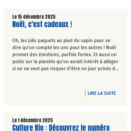
Le 15 décembre 2025
Lire la suite de l'article
Noël, c'est cadeaux !
Oh, les jolis paquets au pied du sapin pour se
dire qu'on compte les uns pour les autres ! Noël
promet des émotions, parfois fortes. Et aussi un
poids sur la planète qu'on aurait intérêt à alléger
si on ne veut pas risquer d'être un jour privés de
cadeaux !
Marie-Pierre Chavel.
RTICLE 2026 : DES RÉSOLUTIONS GOURMANDES ET ENGAGÉES A
DE L'AR
LIRE LA SUITE
Le 1 décembre 2025
Lire la suite de l'article
Culture Bio : Découvrez le numéro