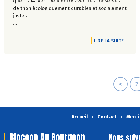
que Fish4Ever ! Rencontre avec des conserves
de thon écologiquement durables et socialement
justes.
Anaïs Andos.
DE L'A
LIRE LA SUITE
<
2
Accueil
Contact
Menti
Biocoop Au Bourgeon
Nous suiv