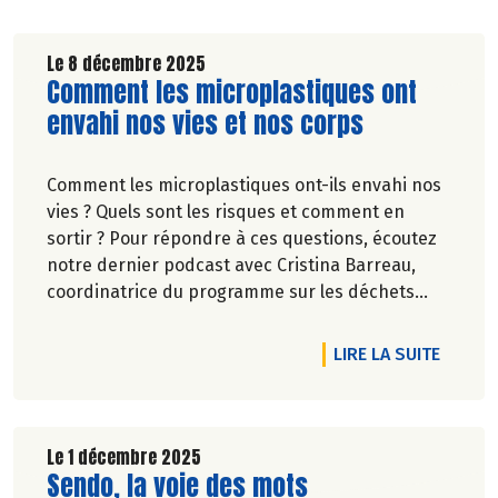
Le 8 décembre 2025
Lire la suite de l'article
Comment les microplastiques ont
envahi nos vies et nos corps
Comment les microplastiques ont-ils envahi nos
vies ? Quels sont les risques et comment en
sortir ? Pour répondre à ces questions, écoutez
notre dernier podcast avec Cristina Barreau,
coordinatrice du programme sur les déchets
aquatiques au sein de SurfRider Foundation, et
Ronan Lafrogne, directeur qualité & RSE
VEC BIOCOOP !
TICLE NOËL, C'EST CADEAUX !
DE L'A
LIRE LA SUITE
(responsabilité sociétale des entreprises) de
Biocoop.
Le 1 décembre 2025
Lire la suite de l'article
Sendo, la voie des mots