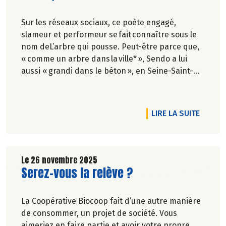
Sur les réseaux sociaux, ce poète engagé,
slameur et performeur se fait connaître sous le
nom deL’arbre qui pousse. Peut-être parce que,
« comme un arbre dans la ville* », Sendo a lui
aussi « grandi dans le béton », en Seine-Saint-
Denis. Mais ses racines n’ont pas oublié la terre,
et ses textes font vivre une écologie
véritablement populaire. Faisant rimer poétique
RTICLE CULTURE BIO : DÉCOUVREZ LE NUMÉRO 138 !
DE L'A
LIRE LA SUITE
et politique.
Propos recueillis par Gaïa Mugler-Thouvenin.
Le 26 novembre 2025
Lire la suite de l'article
Serez-vous la relève ?
La Coopérative Biocoop fait d’une autre manière
de consommer, un projet de société. Vous
aimeriez en faire partie et avoir votre propre