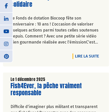
solidaire
Le Fonds de dotation Biocoop fête son
anniversaire : 10 ans ! L'occasion de valoriser
quelques actions parmi toutes celles soutenues
depuis. Comment ? Avec une petite série vidéo
bien gourmande réalisée avec l'émissionC'est
meilleur quand c'est bon.
DE L'A
LIRE LA SUITE
Pascale Solana.
Le 1 décembre 2025
Lire la suite de l'article
Fish4Ever, la pêche vraiment
responsable
Difficile d'imaginer plus militant et transparent