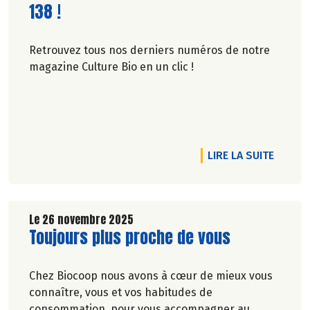
138 !
Retrouvez tous nos derniers numéros de notre
magazine Culture Bio en un clic !
RTICLE C'EST MEILLEUR QUAND C'EST BON ET SOLIDAIRE
DE L'A
LIRE LA SUITE
Le 26 novembre 2025
Lire la suite de l'article
Toujours plus proche de vous
Chez Biocoop nous avons à cœur de mieux vous
connaître, vous et vos habitudes de
consommation, pour vous accompagner au