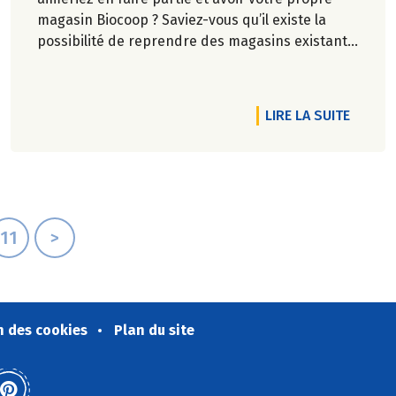
magasin Biocoop ? Saviez-vous qu’il existe la
possibilité de reprendre des magasins existants
?
RTICLE TOUJOURS PLUS PROCHE DE VOUS
DE L'A
LIRE LA SUITE
11
>
n des cookies
Plan du site