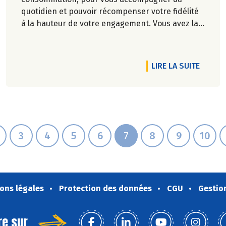
quotidien et pouvoir récompenser votre fidélité
à la hauteur de votre engagement. Vous avez la
parole !
RTICLE FISH4EVER, LA PÊCHE VRAIMENT RESPONSABLE
DE L'A
LIRE LA SUITE
3
4
5
6
7
8
9
10
ons légales
Protection des données
CGU
Gestio
re sur