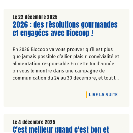
Le 22 décembre 2025
Lire la suite de l'article
2026 : des résolutions gourmandes
et engagées avec Biocoop !
En 2026 Biocoop va vous prouver qu’il est plus
que jamais possible d’allier plaisir, convivialité et
alimentation responsable.En cette fin d’année
on vous le montre dans une campagne de
communication du 24 au 30 décembre, et tout le
reste de l’année nous vous le prouvons en rayon
!
DE L'A
LIRE LA SUITE
Le 4 décembre 2025
Lire la suite de l'article
C'est meilleur quand c'est bon et