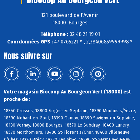
121 boulevard de l'Avenir
18000 Bourges
Téléphone :
02 48 21 19 01
Coordonnées GPS :
47,0765221 ° , 2,38406859999998 °
Nous suivre sur
Votre magasin Biocoop Au Bourgeon Vert (18000) est
proche de :
18340 Crosses, 18800 Farges-en-Septaine, 18390 Moulins s/Yèvre,
18390 Nohant-en-Goût, 18390 Osmoy, 18390 Savigny-en-Septaine,
18130 Vornay, 18000 Bourges, 18570 Le Subdray, 18400 Lunery,
18570 Morthomiers, 18400 St-Florent s/Cher, 18400 Villeneuve
s/Cher, 18220 Brécy, 18220 Les Aix-d, 18390 St-Germain-du-Puy,