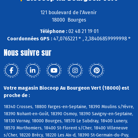
121 boulevard de l'Avenir
18000 Bourges
Téléphone :
02 48 21 19 01
Coordonnées GPS :
47,0765221 ° , 2,38406859999998 °
Nous suivre sur
Votre magasin Biocoop Au Bourgeon Vert (18000) est
proche de :
18340 Crosses, 18800 Farges-en-Septaine, 18390 Moulins s/Yèvre,
18390 Nohant-en-Goût, 18390 Osmoy, 18390 Savigny-en-Septaine,
18130 Vornay, 18000 Bourges, 18570 Le Subdray, 18400 Lunery,
18570 Morthomiers, 18400 St-Florent s/Cher, 18400 Villeneuve
s/Cher, 18220 Brécy, 18220 Les Aix-d, 18390 St-Germain-du-Puy,