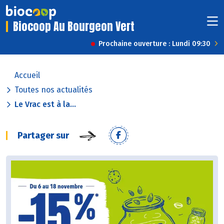
Biocoop Au Bourgeon Vert
Prochaine ouverture : Lundi 09:30
Accueil
Toutes nos actualités
Le Vrac est à la...
Partager sur