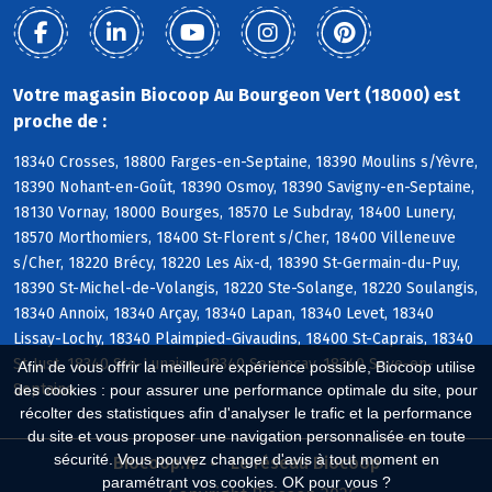
Votre magasin Biocoop Au Bourgeon Vert (18000) est
proche de :
18340 Crosses, 18800 Farges-en-Septaine, 18390 Moulins s/Yèvre,
18390 Nohant-en-Goût, 18390 Osmoy, 18390 Savigny-en-Septaine,
18130 Vornay, 18000 Bourges, 18570 Le Subdray, 18400 Lunery,
18570 Morthomiers, 18400 St-Florent s/Cher, 18400 Villeneuve
s/Cher, 18220 Brécy, 18220 Les Aix-d, 18390 St-Germain-du-Puy,
18390 St-Michel-de-Volangis, 18220 Ste-Solange, 18220 Soulangis,
18340 Annoix, 18340 Arçay, 18340 Lapan, 18340 Levet, 18340
Lissay-Lochy, 18340 Plaimpied-Givaudins, 18400 St-Caprais, 18340
St-Just, 18340 Ste-Lunaise, 18340 Senneçay, 18340 Soye-en-
Afin de vous offrir la meilleure expérience possible, Biocoop utilise
Septaine
des cookies : pour assurer une performance optimale du site, pour
récolter des statistiques afin d'analyser le trafic et la performance
du site et vous proposer une navigation personnalisée en toute
sécurité. Vous pouvez changer d'avis à tout moment en
Biocoop.fr
Le réseau Biocoop
paramétrant vos cookies. OK pour vous ?