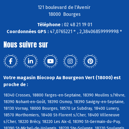
121 boulevard de l'Avenir
18000 Bourges
Téléphone :
02 48 21 19 01
Coordonnées GPS :
47,0765221 ° , 2,38406859999998 °
Nous suivre sur
Votre magasin Biocoop Au Bourgeon Vert (18000) est
proche de :
18340 Crosses, 18800 Farges-en-Septaine, 18390 Moulins s/Yèvre,
18390 Nohant-en-Goût, 18390 Osmoy, 18390 Savigny-en-Septaine,
18130 Vornay, 18000 Bourges, 18570 Le Subdray, 18400 Lunery,
18570 Morthomiers, 18400 St-Florent s/Cher, 18400 Villeneuve
s/Cher, 18220 Brécy, 18220 Les Aix-d, 18390 St-Germain-du-Puy,
18390 St-Michel-de-Volangis, 18220 Ste-Solange, 18220 Soulangis,