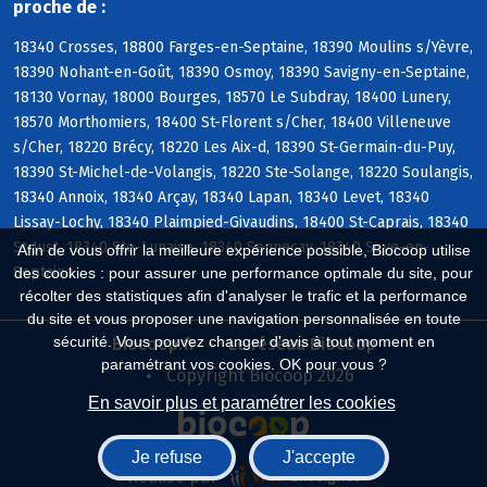
proche de :
18340 Crosses, 18800 Farges-en-Septaine, 18390 Moulins s/Yèvre,
18390 Nohant-en-Goût, 18390 Osmoy, 18390 Savigny-en-Septaine,
18130 Vornay, 18000 Bourges, 18570 Le Subdray, 18400 Lunery,
18570 Morthomiers, 18400 St-Florent s/Cher, 18400 Villeneuve
s/Cher, 18220 Brécy, 18220 Les Aix-d, 18390 St-Germain-du-Puy,
18390 St-Michel-de-Volangis, 18220 Ste-Solange, 18220 Soulangis,
18340 Annoix, 18340 Arçay, 18340 Lapan, 18340 Levet, 18340
Lissay-Lochy, 18340 Plaimpied-Givaudins, 18400 St-Caprais, 18340
St-Just, 18340 Ste-Lunaise, 18340 Senneçay, 18340 Soye-en-
Afin de vous offrir la meilleure expérience possible, Biocoop utilise
Septaine
des cookies : pour assurer une performance optimale du site, pour
récolter des statistiques afin d'analyser le trafic et la performance
du site et vous proposer une navigation personnalisée en toute
sécurité. Vous pouvez changer d'avis à tout moment en
Biocoop.fr
Le réseau Biocoop
paramétrant vos cookies. OK pour vous ?
Copyright Biocoop 2026
En savoir plus et paramétrer les cookies
Je refuse
J'accepte
Réalisé par