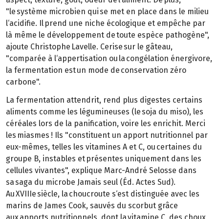
"le système microbien qui se met en place dans le milieu
l‘acidifie. Il prend une niche écologique et empêche par
là même le développement de toute espèce pathogène",
ajoute Christophe Lavelle. Cerise sur le gâteau,
"comparée à l‘appertisation ou la congélation énergivore,
la fermentation est un mode de conservation zéro
carbone".
La fermentation attendrit, rend plus digestes certains
aliments comme les légumineuses (le soja du miso), les
céréales lors de la panification, voire les enrichit. Merci
les miasmes ! Ils "constituent un apport nutritionnel par
eux-mêmes, telles les vitamines A et C, ou certaines du
groupe B, instables et présentes uniquement dans les
cellules vivantes", explique Marc-André Selosse dans
sa saga du microbe Jamais seul (Éd. Actes Sud).
Au XVIIIe siècle, la choucroute s‘est distinguée avec les
marins de James Cook, sauvés du scorbut grâce
aux apports nutritionnels, dont la vitamine C, des choux