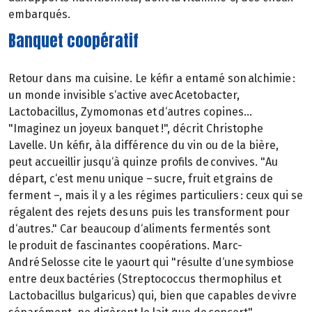
embarqués.
Banquet coopératif
Retour dans ma cuisine. Le kéfir a entamé son alchimie :
un monde invisible s‘active avec Acetobacter,
Lactobacillus, Zymomonas et d‘autres copines...
"Imaginez un joyeux banquet !", décrit Christophe
Lavelle. Un kéfir, à la différence du vin ou de la bière,
peut accueillir jusqu‘à quinze profils de convives. "Au
départ, c‘est menu unique – sucre, fruit et grains de
ferment –, mais il y a les régimes particuliers : ceux qui se
régalent des rejets des uns puis les transforment pour
d‘autres." Car beaucoup d‘aliments fermentés sont
le produit de fascinantes coopérations. Marc-
André Selosse cite le yaourt qui "résulte d‘une symbiose
entre deux bactéries (Streptococcus thermophilus et
Lactobacillus bulgaricus) qui, bien que capables de vivre