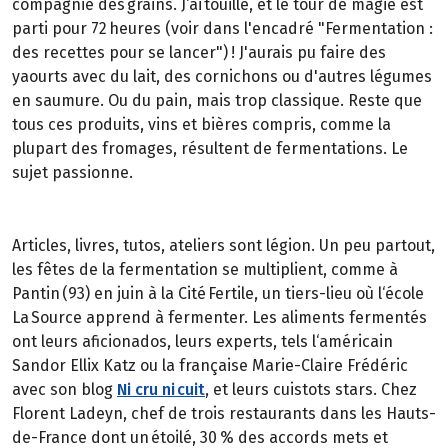
compagnie des grains. J‘ai touillé, et le tour de magie est
parti pour 72 heures (voir dans l'encadré "Fermentation :
des recettes pour se lancer") ! J'aurais pu faire des
yaourts avec du lait, des cornichons ou d'autres légumes
en saumure. Ou du pain, mais trop classique. Reste que
tous ces produits, vins et bières compris, comme la
plupart des fromages, résultent de fermentations. Le
sujet passionne.
Articles, livres, tutos, ateliers sont légion. Un peu partout,
les fêtes de la fermentation se multiplient, comme à
Pantin (93) en juin à la Cité Fertile, un tiers-lieu où l‘école
La Source apprend à fermenter. Les aliments fermentés
ont leurs aficionados, leurs experts, tels l‘américain
Sandor Ellix Katz ou la française Marie-Claire Frédéric
avec son blog
Ni cru ni cuit
, et leurs cuistots stars. Chez
Florent Ladeyn, chef de trois restaurants dans les Hauts-
de-France dont un étoilé, 30 % des accords mets et