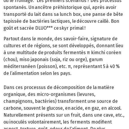
ou le fromage." Les premiers scénarios ? Des processus
spontanés. Un ancêtre préhistorique qui, après avoir
transporté du lait dans sa lunch box, une panse de bête
tapissée de bactéries lactiques, le découvre caillé. Bon
goût et sacrée DLUO*** ce skyr primal !
Partout dans le monde, des savoir-faire, signature de
cultures et de régions, se sont développés, donnant lieu
à une multitude de produits fermentés π kimchi coréen
(chou), miso japonais (soja, riz ou orge), garum
méditerranéen (poisson), etc. π, représentant 5 à 40 %
de l‘alimentation selon les pays.
Dans ces processus de décomposition de la matière
organique, des micro-organismes (levures,
champignons, bactéries) transforment une source de
carbone, souvent le glucose, en acide, en gaz, en alcool.
Naturellement présents sur un fruit, dans une cave, etc.,
ou inoculés volontairement, les ferments modifient
aspect, texture, goût, odeur de l‘aliment. De plus,