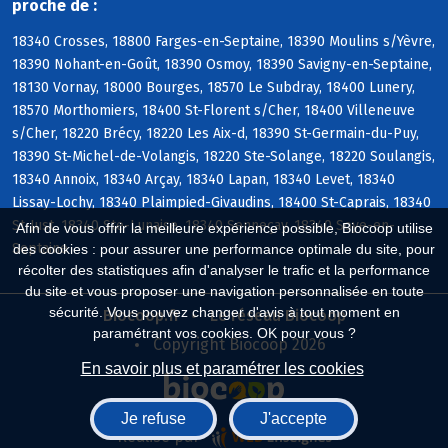
proche de :
18340 Crosses, 18800 Farges-en-Septaine, 18390 Moulins s/Yèvre,
18390 Nohant-en-Goût, 18390 Osmoy, 18390 Savigny-en-Septaine,
18130 Vornay, 18000 Bourges, 18570 Le Subdray, 18400 Lunery,
18570 Morthomiers, 18400 St-Florent s/Cher, 18400 Villeneuve
s/Cher, 18220 Brécy, 18220 Les Aix-d, 18390 St-Germain-du-Puy,
18390 St-Michel-de-Volangis, 18220 Ste-Solange, 18220 Soulangis,
18340 Annoix, 18340 Arçay, 18340 Lapan, 18340 Levet, 18340
Lissay-Lochy, 18340 Plaimpied-Givaudins, 18400 St-Caprais, 18340
St-Just, 18340 Ste-Lunaise, 18340 Senneçay, 18340 Soye-en-
Afin de vous offrir la meilleure expérience possible, Biocoop utilise
Septaine
des cookies : pour assurer une performance optimale du site, pour
récolter des statistiques afin d'analyser le trafic et la performance
du site et vous proposer une navigation personnalisée en toute
sécurité. Vous pouvez changer d'avis à tout moment en
Biocoop.fr
Le réseau Biocoop
paramétrant vos cookies. OK pour vous ?
Copyright Biocoop 2026
En savoir plus et paramétrer les cookies
Je refuse
J'accepte
Réalisé par