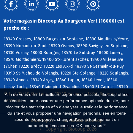
Votre magasin Biocoop Au Bourgeon Vert (18000) est
proche de :
18340 Crosses, 18800 Farges-en-Septaine, 18390 Moulins s/Yèvre,
18390 Nohant-en-Goût, 18390 Osmoy, 18390 Savigny-en-Septaine,
18130 Vornay, 18000 Bourges, 18570 Le Subdray, 18400 Lunery,
18570 Morthomiers, 18400 St-Florent s/Cher, 18400 Villeneuve
s/Cher, 18220 Brécy, 18220 Les Aix-d, 18390 St-Germain-du-Puy,
18390 St-Michel-de-Volangis, 18220 Ste-Solange, 18220 Soulangis,
18340 Annoix, 18340 Arçay, 18340 Lapan, 18340 Levet, 18340
Lissay-Lochy, 18340 Plaimpied-Givaudins, 18400 St-Caprais, 18340
St-Just, 18340 Ste-Lunaise, 18340 Senneçay, 18340 Soye-en-
Afin de vous offrir la meilleure expérience possible, Biocoop utilise
Septaine
des cookies : pour assurer une performance optimale du site, pour
récolter des statistiques afin d'analyser le trafic et la performance
du site et vous proposer une navigation personnalisée en toute
sécurité. Vous pouvez changer d'avis à tout moment en
Biocoop.fr
Le réseau Biocoop
paramétrant vos cookies. OK pour vous ?
Copyright Biocoop 2026