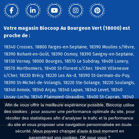
Votre magasin Biocoop Au Bourgeon Vert (18000) est
proche de :
18340 Crosses, 18800 Farges-en-Septaine, 18390 Moulins s/Yèvre,
18390 Nohant-en-Goût, 18390 Osmoy, 18390 Savigny-en-Septaine,
18130 Vornay, 18000 Bourges, 18570 Le Subdray, 18400 Lunery,
18570 Morthomiers, 18400 St-Florent s/Cher, 18400 Villeneuve
s/Cher, 18220 Brécy, 18220 Les Aix-d, 18390 St-Germain-du-Puy,
18390 St-Michel-de-Volangis, 18220 Ste-Solange, 18220 Soulangis,
18340 Annoix, 18340 Arçay, 18340 Lapan, 18340 Levet, 18340
Lissay-Lochy, 18340 Plaimpied-Givaudins, 18400 St-Caprais, 18340
St-Just, 18340 Ste-Lunaise, 18340 Senneçay, 18340 Soye-en-
Afin de vous offrir la meilleure expérience possible, Biocoop utilise
Septaine
des cookies : pour assurer une performance optimale du site, pour
récolter des statistiques afin d'analyser le trafic et la performance
du site et vous proposer une navigation personnalisée en toute
sécurité. Vous pouvez changer d'avis à tout moment en
Biocoop.fr
Le réseau Biocoop
paramétrant vos cookies. OK pour vous ?