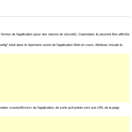
l'erreur de l'application (pour des raisons de sécurité). Cependant, ils peuvent être affichés
fig" situé dans le répertoire racine de l'application Web en cours. Attribuez ensuite la
uration <customErrors> de l'application, de sorte qu'il pointe vers une URL de la page