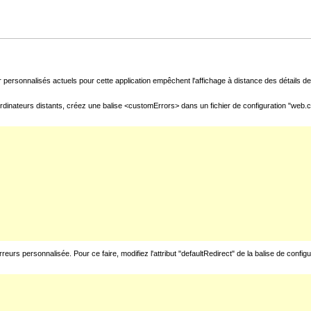
 personnalisés actuels pour cette application empêchent l'affichage à distance des détails de 
rdinateurs distants, créez une balise <customErrors> dans un fichier de configuration "web.con
urs personnalisée. Pour ce faire, modifiez l'attribut "defaultRedirect" de la balise de config