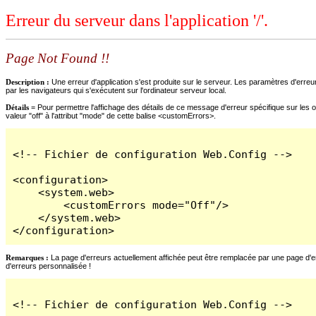
Erreur du serveur dans l'application '/'.
Page Not Found !!
Description :
Une erreur d'application s'est produite sur le serveur. Les paramètres d'erreur
par les navigateurs qui s'exécutent sur l'ordinateur serveur local.
Détails =
Pour permettre l'affichage des détails de ce message d'erreur spécifique sur les o
valeur "off" à l'attribut "mode" de cette balise <customErrors>.
<!-- Fichier de configuration Web.Config -->

<configuration>

    <system.web>

        <customErrors mode="Off"/>

    </system.web>

</configuration>
Remarques :
La page d'erreurs actuellement affichée peut être remplacée par une page d'erre
d'erreurs personnalisée !
<!-- Fichier de configuration Web.Config -->
