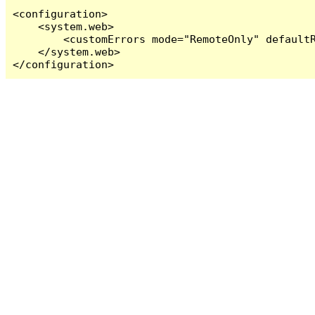
<configuration>

    <system.web>

        <customErrors mode="RemoteOnly" defaultR
    </system.web>

</configuration>