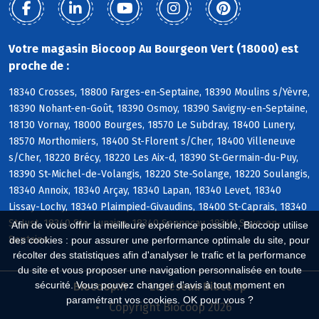
Votre magasin Biocoop Au Bourgeon Vert (18000) est
proche de :
18340 Crosses, 18800 Farges-en-Septaine, 18390 Moulins s/Yèvre,
18390 Nohant-en-Goût, 18390 Osmoy, 18390 Savigny-en-Septaine,
18130 Vornay, 18000 Bourges, 18570 Le Subdray, 18400 Lunery,
18570 Morthomiers, 18400 St-Florent s/Cher, 18400 Villeneuve
s/Cher, 18220 Brécy, 18220 Les Aix-d, 18390 St-Germain-du-Puy,
18390 St-Michel-de-Volangis, 18220 Ste-Solange, 18220 Soulangis,
18340 Annoix, 18340 Arçay, 18340 Lapan, 18340 Levet, 18340
Lissay-Lochy, 18340 Plaimpied-Givaudins, 18400 St-Caprais, 18340
St-Just, 18340 Ste-Lunaise, 18340 Senneçay, 18340 Soye-en-
Afin de vous offrir la meilleure expérience possible, Biocoop utilise
Septaine
des cookies : pour assurer une performance optimale du site, pour
récolter des statistiques afin d'analyser le trafic et la performance
du site et vous proposer une navigation personnalisée en toute
sécurité. Vous pouvez changer d'avis à tout moment en
Biocoop.fr
Le réseau Biocoop
paramétrant vos cookies. OK pour vous ?
Copyright Biocoop 2026