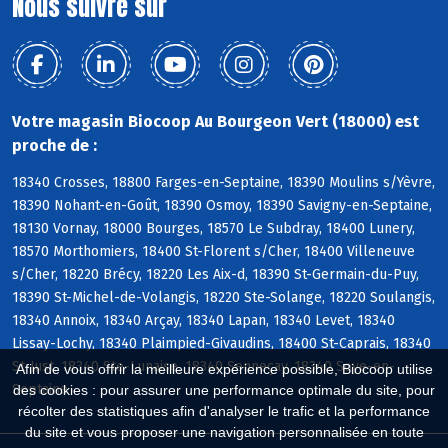
Nous suivre sur
Votre magasin Biocoop Au Bourgeon Vert (18000) est
proche de :
18340 Crosses, 18800 Farges-en-Septaine, 18390 Moulins s/Yèvre,
18390 Nohant-en-Goût, 18390 Osmoy, 18390 Savigny-en-Septaine,
18130 Vornay, 18000 Bourges, 18570 Le Subdray, 18400 Lunery,
18570 Morthomiers, 18400 St-Florent s/Cher, 18400 Villeneuve
s/Cher, 18220 Brécy, 18220 Les Aix-d, 18390 St-Germain-du-Puy,
18390 St-Michel-de-Volangis, 18220 Ste-Solange, 18220 Soulangis,
18340 Annoix, 18340 Arçay, 18340 Lapan, 18340 Levet, 18340
Lissay-Lochy, 18340 Plaimpied-Givaudins, 18400 St-Caprais, 18340
St-Just, 18340 Ste-Lunaise, 18340 Senneçay, 18340 Soye-en-
Afin de vous offrir la meilleure expérience possible, Biocoop utilise
Septaine
des cookies : pour assurer une performance optimale du site, pour
récolter des statistiques afin d'analyser le trafic et la performance
du site et vous proposer une navigation personnalisée en toute