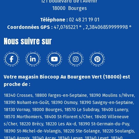
121 boulevard de l'Avenir
18000 Bourges
Téléphone :
02 48 21 19 01
Coordonnées GPS :
47,0765221 ° , 2,38406859999998 °
Nous suivre sur
Votre magasin Biocoop Au Bourgeon Vert (18000) est
proche de :
18340 Crosses, 18800 Farges-en-Septaine, 18390 Moulins s/Yèvre,
18390 Nohant-en-Goût, 18390 Osmoy, 18390 Savigny-en-Septaine,
18130 Vornay, 18000 Bourges, 18570 Le Subdray, 18400 Lunery,
18570 Morthomiers, 18400 St-Florent s/Cher, 18400 Villeneuve
s/Cher, 18220 Brécy, 18220 Les Aix-d, 18390 St-Germain-du-Puy,
18390 St-Michel-de-Volangis, 18220 Ste-Solange, 18220 Soulangis,
18340 Annoix, 18340 Arçay, 18340 Lapan, 18340 Levet, 18340