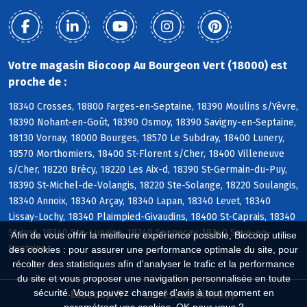
Votre magasin Biocoop Au Bourgeon Vert (18000) est
proche de :
18340 Crosses, 18800 Farges-en-Septaine, 18390 Moulins s/Yèvre,
18390 Nohant-en-Goût, 18390 Osmoy, 18390 Savigny-en-Septaine,
18130 Vornay, 18000 Bourges, 18570 Le Subdray, 18400 Lunery,
18570 Morthomiers, 18400 St-Florent s/Cher, 18400 Villeneuve
s/Cher, 18220 Brécy, 18220 Les Aix-d, 18390 St-Germain-du-Puy,
18390 St-Michel-de-Volangis, 18220 Ste-Solange, 18220 Soulangis,
18340 Annoix, 18340 Arçay, 18340 Lapan, 18340 Levet, 18340
Lissay-Lochy, 18340 Plaimpied-Givaudins, 18400 St-Caprais, 18340
St-Just, 18340 Ste-Lunaise, 18340 Senneçay, 18340 Soye-en-
Afin de vous offrir la meilleure expérience possible, Biocoop utilise
Septaine
des cookies : pour assurer une performance optimale du site, pour
récolter des statistiques afin d'analyser le trafic et la performance
du site et vous proposer une navigation personnalisée en toute
sécurité. Vous pouvez changer d'avis à tout moment en
Biocoop.fr
Le réseau Biocoop