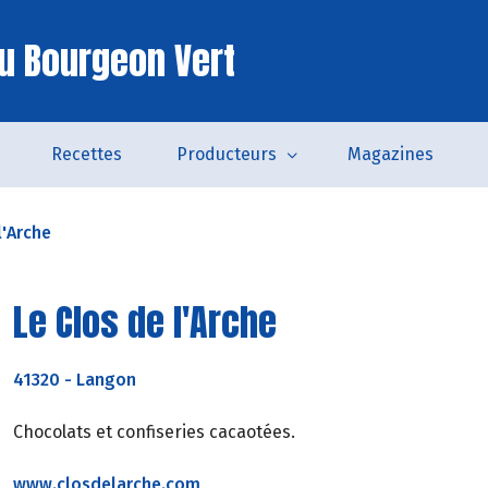
u Bourgeon Vert
Recettes
Producteurs
Magazines
l'Arche
Le Clos de l'Arche
41320
-
Langon
Chocolats et confiseries cacaotées.
www.closdelarche.com