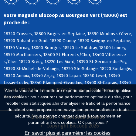
Votre magasin Biocoop Au Bourgeon Vert (18000) est
proche de :
18340 Crosses, 18800 Farges-en-Septaine, 18390 Moulins s/Yèvre,
18390 Nohant-en-Goût, 18390 Osmoy, 18390 Savigny-en-Septaine,
18130 Vornay, 18000 Bourges, 18570 Le Subdray, 18400 Lunery,
18570 Morthomiers, 18400 St-Florent s/Cher, 18400 Villeneuve
s/Cher, 18220 Brécy, 18220 Les Aix-d, 18390 St-Germain-du-Puy,
18390 St-Michel-de-Volangis, 18220 Ste-Solange, 18220 Soulangis,
18340 Annoix, 18340 Arçay, 18340 Lapan, 18340 Levet, 18340
Lissay-Lochy, 18340 Plaimpied-Givaudins, 18400 St-Caprais, 18340
St-Just, 18340 Ste-Lunaise, 18340 Senneçay, 18340 Soye-en-
Afin de vous offrir la meilleure expérience possible, Biocoop utilise
Septaine
des cookies : pour assurer une performance optimale du site, pour
récolter des statistiques afin d'analyser le trafic et la performance
du site et vous proposer une navigation personnalisée en toute
sécurité. Vous pouvez changer d'avis à tout moment en
Biocoop.fr
Le réseau Biocoop
paramétrant vos cookies. OK pour vous ?
Copyright Biocoop 2026
En savoir plus et paramétrer les cookies