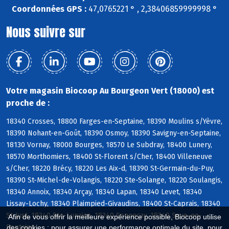
Coordonnées GPS :
47,0765221 ° , 2,38406859999998 °
Nous suivre sur
Votre magasin Biocoop Au Bourgeon Vert (18000) est
proche de :
18340 Crosses, 18800 Farges-en-Septaine, 18390 Moulins s/Yèvre,
18390 Nohant-en-Goût, 18390 Osmoy, 18390 Savigny-en-Septaine,
18130 Vornay, 18000 Bourges, 18570 Le Subdray, 18400 Lunery,
18570 Morthomiers, 18400 St-Florent s/Cher, 18400 Villeneuve
s/Cher, 18220 Brécy, 18220 Les Aix-d, 18390 St-Germain-du-Puy,
18390 St-Michel-de-Volangis, 18220 Ste-Solange, 18220 Soulangis,
18340 Annoix, 18340 Arçay, 18340 Lapan, 18340 Levet, 18340
Lissay-Lochy, 18340 Plaimpied-Givaudins, 18400 St-Caprais, 18340
St-Just, 18340 Ste-Lunaise, 18340 Senneçay, 18340 Soye-en-
Afin de vous offrir la meilleure expérience possible, Biocoop utilise
Septaine
des cookies : pour assurer une performance optimale du site, pour