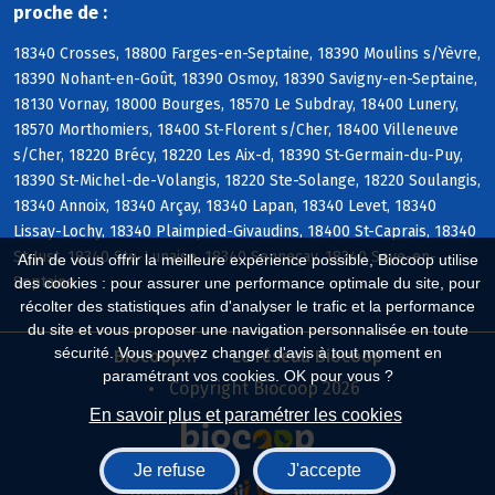
proche de :
18340 Crosses, 18800 Farges-en-Septaine, 18390 Moulins s/Yèvre,
18390 Nohant-en-Goût, 18390 Osmoy, 18390 Savigny-en-Septaine,
18130 Vornay, 18000 Bourges, 18570 Le Subdray, 18400 Lunery,
18570 Morthomiers, 18400 St-Florent s/Cher, 18400 Villeneuve
s/Cher, 18220 Brécy, 18220 Les Aix-d, 18390 St-Germain-du-Puy,
18390 St-Michel-de-Volangis, 18220 Ste-Solange, 18220 Soulangis,
18340 Annoix, 18340 Arçay, 18340 Lapan, 18340 Levet, 18340
Lissay-Lochy, 18340 Plaimpied-Givaudins, 18400 St-Caprais, 18340
St-Just, 18340 Ste-Lunaise, 18340 Senneçay, 18340 Soye-en-
Afin de vous offrir la meilleure expérience possible, Biocoop utilise
Septaine
des cookies : pour assurer une performance optimale du site, pour
récolter des statistiques afin d'analyser le trafic et la performance
du site et vous proposer une navigation personnalisée en toute
sécurité. Vous pouvez changer d'avis à tout moment en
Biocoop.fr
Le réseau Biocoop
paramétrant vos cookies. OK pour vous ?
Copyright Biocoop 2026
En savoir plus et paramétrer les cookies
Je refuse
J'accepte
Réalisé par