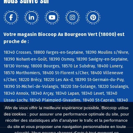
Nous suivre sur
Votre magasin Biocoop Au Bourgeon Vert (18000) est
proche de :
18340 Crosses, 18800 Farges-en-Septaine, 18390 Moulins s/Yèvre,
18390 Nohant-en-Goût, 18390 Osmoy, 18390 Savigny-en-Septaine,
18130 Vornay, 18000 Bourges, 18570 Le Subdray, 18400 Lunery,
18570 Morthomiers, 18400 St-Florent s/Cher, 18400 Villeneuve
s/Cher, 18220 Brécy, 18220 Les Aix-d, 18390 St-Germain-du-Puy,
18390 St-Michel-de-Volangis, 18220 Ste-Solange, 18220 Soulangis,
18340 Annoix, 18340 Arçay, 18340 Lapan, 18340 Levet, 18340
Lissay-Lochy, 18340 Plaimpied-Givaudins, 18400 St-Caprais, 18340
St-Just, 18340 Ste-Lunaise, 18340 Senneçay, 18340 Soye-en-
Afin de vous offrir la meilleure expérience possible, Biocoop utilise
Septaine
des cookies : pour assurer une performance optimale du site, pour
récolter des statistiques afin d'analyser le trafic et la performance
du site et vous proposer une navigation personnalisée en toute
sécurité. Vous pouvez changer d'avis à tout moment en