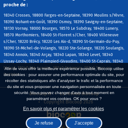
proche de :
18340 Crosses, 18800 Farges-en-Septaine, 18390 Moulins s/Yèvre,
18390 Nohant-en-Goût, 18390 Osmoy, 18390 Savigny-en-Septaine,
18130 Vornay, 18000 Bourges, 18570 Le Subdray, 18400 Lunery,
18570 Morthomiers, 18400 St-Florent s/Cher, 18400 Villeneuve
s/Cher, 18220 Brécy, 18220 Les Aix-d, 18390 St-Germain-du-Puy,
18390 St-Michel-de-Volangis, 18220 Ste-Solange, 18220 Soulangis,
18340 Annoix, 18340 Arçay, 18340 Lapan, 18340 Levet, 18340
Lissay-Lochy, 18340 Plaimpied-Givaudins, 18400 St-Caprais, 18340
St-Just, 18340 Ste-Lunaise, 18340 Senneçay, 18340 Soye-en-
Afin de vous offrir la meilleure expérience possible, Biocoop utilise
Septaine
des cookies : pour assurer une performance optimale du site, pour
récolter des statistiques afin d'analyser le trafic et la performance
du site et vous proposer une navigation personnalisée en toute
sécurité. Vous pouvez changer d'avis à tout moment en
Biocoop.fr
Le réseau Biocoop
paramétrant vos cookies. OK pour vous ?
Copyright Biocoop 2026
En savoir plus et paramétrer les cookies
Je refuse
J'accepte