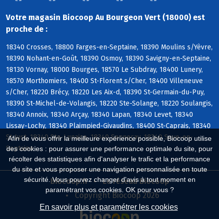
Votre magasin Biocoop Au Bourgeon Vert (18000) est
proche de :
18340 Crosses, 18800 Farges-en-Septaine, 18390 Moulins s/Yèvre,
18390 Nohant-en-Goût, 18390 Osmoy, 18390 Savigny-en-Septaine,
18130 Vornay, 18000 Bourges, 18570 Le Subdray, 18400 Lunery,
18570 Morthomiers, 18400 St-Florent s/Cher, 18400 Villeneuve
s/Cher, 18220 Brécy, 18220 Les Aix-d, 18390 St-Germain-du-Puy,
18390 St-Michel-de-Volangis, 18220 Ste-Solange, 18220 Soulangis,
18340 Annoix, 18340 Arçay, 18340 Lapan, 18340 Levet, 18340
Lissay-Lochy, 18340 Plaimpied-Givaudins, 18400 St-Caprais, 18340
St-Just, 18340 Ste-Lunaise, 18340 Senneçay, 18340 Soye-en-
Afin de vous offrir la meilleure expérience possible, Biocoop utilise
Septaine
des cookies : pour assurer une performance optimale du site, pour
récolter des statistiques afin d'analyser le trafic et la performance
du site et vous proposer une navigation personnalisée en toute
sécurité. Vous pouvez changer d'avis à tout moment en
Biocoop.fr
Le réseau Biocoop
paramétrant vos cookies. OK pour vous ?
Copyright Biocoop 2026
En savoir plus et paramétrer les cookies