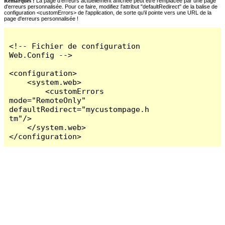
Remarques :
La page d'erreurs actuellement affichée peut être remplacée par une page
d'erreurs personnalisée. Pour ce faire, modifiez l'attribut "defaultRedirect" de la balise de
configuration <customErrors> de l'application, de sorte qu'il pointe vers une URL de la
page d'erreurs personnalisée !
<!-- Fichier de configuration 
Web.Config -->

<configuration>

    <system.web>

        <customErrors 
mode="RemoteOnly" 
defaultRedirect="mycustompage.h
tm"/>

    </system.web>

</configuration>