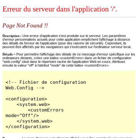
Erreur du serveur dans l'application '/'.
Page Not Found !!
Description :
Une erreur d'application s'est produite sur le serveur. Les paramètres
d'erreur personnalisés actuels pour cette application empêchent l'affichage à distance
des détails de l'erreur de l'application (pour des raisons de sécurité). Cependant, ils
peuvent être affichés par les navigateurs qui s'exécutent sur l'ordinateur serveur local.
Détails =
Pour permettre l'affichage des détails de ce message d'erreur spécifique sur les
ordinateurs distants, créez une balise <customErrors> dans un fichier de configuration
"web.config" situé dans le répertoire racine de l'application Web en cours. Attribuez
ensuite la valeur "off" à l'attribut "mode" de cette balise <customErrors>.
<!-- Fichier de configuration 
Web.Config -->

<configuration>

    <system.web>

        <customErrors 
mode="Off"/>

    </system.web>

</configuration>