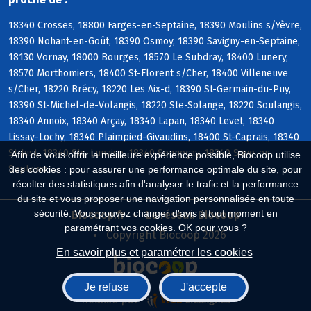
18340 Crosses, 18800 Farges-en-Septaine, 18390 Moulins s/Yèvre,
18390 Nohant-en-Goût, 18390 Osmoy, 18390 Savigny-en-Septaine,
18130 Vornay, 18000 Bourges, 18570 Le Subdray, 18400 Lunery,
18570 Morthomiers, 18400 St-Florent s/Cher, 18400 Villeneuve
s/Cher, 18220 Brécy, 18220 Les Aix-d, 18390 St-Germain-du-Puy,
18390 St-Michel-de-Volangis, 18220 Ste-Solange, 18220 Soulangis,
18340 Annoix, 18340 Arçay, 18340 Lapan, 18340 Levet, 18340
Lissay-Lochy, 18340 Plaimpied-Givaudins, 18400 St-Caprais, 18340
St-Just, 18340 Ste-Lunaise, 18340 Senneçay, 18340 Soye-en-
Afin de vous offrir la meilleure expérience possible, Biocoop utilise
Septaine
des cookies : pour assurer une performance optimale du site, pour
récolter des statistiques afin d'analyser le trafic et la performance
du site et vous proposer une navigation personnalisée en toute
sécurité. Vous pouvez changer d'avis à tout moment en
Biocoop.fr
Le réseau Biocoop
paramétrant vos cookies. OK pour vous ?
Copyright Biocoop 2026
En savoir plus et paramétrer les cookies
Je refuse
J'accepte
Réalisé par