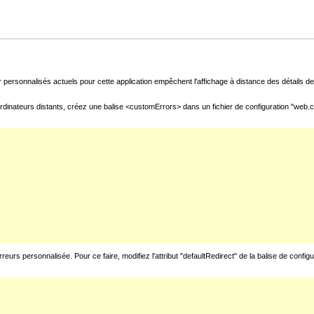
 personnalisés actuels pour cette application empêchent l'affichage à distance des détails de 
rdinateurs distants, créez une balise <customErrors> dans un fichier de configuration "web.con
urs personnalisée. Pour ce faire, modifiez l'attribut "defaultRedirect" de la balise de config