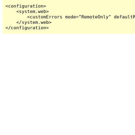
<configuration>

    <system.web>

        <customErrors mode="RemoteOnly" defaultR
    </system.web>

</configuration>