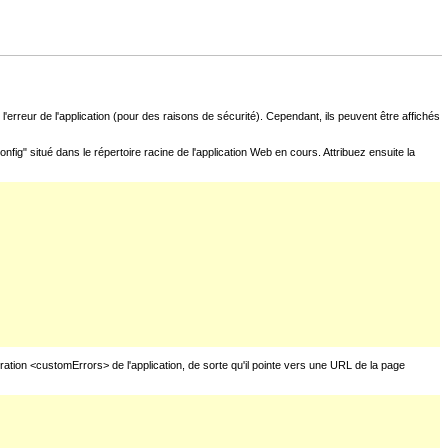
l'erreur de l'application (pour des raisons de sécurité). Cependant, ils peuvent être affichés
fig" situé dans le répertoire racine de l'application Web en cours. Attribuez ensuite la
uration <customErrors> de l'application, de sorte qu'il pointe vers une URL de la page