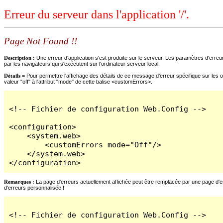
Erreur du serveur dans l'application '/'.
Page Not Found !!
Description :
Une erreur d'application s'est produite sur le serveur. Les paramètres d'erreur
par les navigateurs qui s'exécutent sur l'ordinateur serveur local.
Détails =
Pour permettre l'affichage des détails de ce message d'erreur spécifique sur les o
valeur "off" à l'attribut "mode" de cette balise <customErrors>.
<!-- Fichier de configuration Web.Config -->

<configuration>

    <system.web>

        <customErrors mode="Off"/>

    </system.web>

</configuration>
Remarques :
La page d'erreurs actuellement affichée peut être remplacée par une page d'erre
d'erreurs personnalisée !
<!-- Fichier de configuration Web.Config -->
