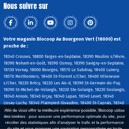
Nous suivre sur
Votre magasin Biocoop Au Bourgeon Vert (18000) est
proche de :
18340 Crosses, 18800 Farges-en-Septaine, 18390 Moulins s/Yèvre,
18390 Nohant-en-Goût, 18390 Osmoy, 18390 Savigny-en-Septaine,
18130 Vornay, 18000 Bourges, 18570 Le Subdray, 18400 Lunery,
18570 Morthomiers, 18400 St-Florent s/Cher, 18400 Villeneuve
s/Cher, 18220 Brécy, 18220 Les Aix-d, 18390 St-Germain-du-Puy,
18390 St-Michel-de-Volangis, 18220 Ste-Solange, 18220 Soulangis,
18340 Annoix, 18340 Arçay, 18340 Lapan, 18340 Levet, 18340
Lissay-Lochy, 18340 Plaimpied-Givaudins, 18400 St-Caprais, 18340
St-Just, 18340 Ste-Lunaise, 18340 Senneçay, 18340 Soye-en-
Afin de vous offrir la meilleure expérience possible, Biocoop utilise
Septaine
des cookies : pour assurer une performance optimale du site, pour
récolter des statistiques afin d'analyser le trafic et la performance
du site et vous proposer une navigation personnalisée en toute