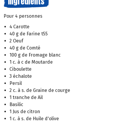
Ingrédients
Pour 4 personnes
4 Carotte
40 g de Farine t55
2 Oeuf
40 g de Comté
100 g de Fromage blanc
1 c. à c de Moutarde
Ciboulette
3 échalote
Persil
2 c. à s. de Graine de courge
1 tranche de Ail
Basilic
1 Jus de citron
1 c. à s. de Huile d'olive