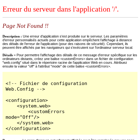
Erreur du serveur dans l'application '/'.
Page Not Found !!
Description :
Une erreur d'application s'est produite sur le serveur. Les paramètres
d'erreur personnalisés actuels pour cette application empêchent l'affichage à distance
des détails de l'erreur de l'application (pour des raisons de sécurité). Cependant, ils
peuvent être affichés par les navigateurs qui s'exécutent sur l'ordinateur serveur local.
Détails =
Pour permettre l'affichage des détails de ce message d'erreur spécifique sur les
ordinateurs distants, créez une balise <customErrors> dans un fichier de configuration
"web.config" situé dans le répertoire racine de l'application Web en cours. Attribuez
ensuite la valeur "off" à l'attribut "mode" de cette balise <customErrors>.
<!-- Fichier de configuration 
Web.Config -->

<configuration>

    <system.web>

        <customErrors 
mode="Off"/>

    </system.web>

</configuration>