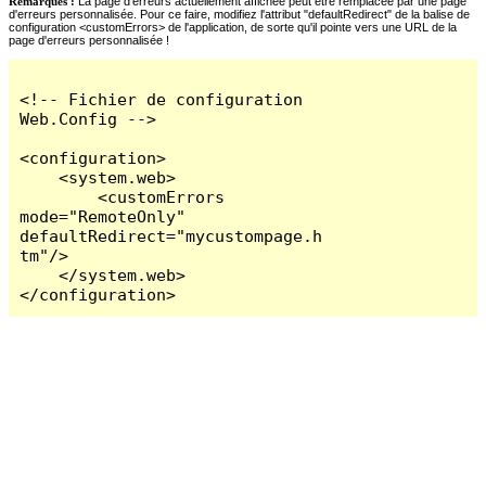
Remarques :
La page d'erreurs actuellement affichée peut être remplacée par une page
d'erreurs personnalisée. Pour ce faire, modifiez l'attribut "defaultRedirect" de la balise de
configuration <customErrors> de l'application, de sorte qu'il pointe vers une URL de la
page d'erreurs personnalisée !
<!-- Fichier de configuration 
Web.Config -->

<configuration>

    <system.web>

        <customErrors 
mode="RemoteOnly" 
defaultRedirect="mycustompage.h
tm"/>

    </system.web>

</configuration>