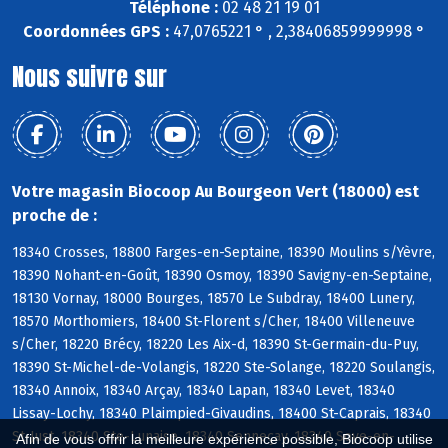
Téléphone :
02 48 21 19 01
Coordonnées GPS :
47,0765221 ° , 2,38406859999998 °
Nous suivre sur
Votre magasin Biocoop Au Bourgeon Vert (18000) est
proche de :
18340 Crosses, 18800 Farges-en-Septaine, 18390 Moulins s/Yèvre,
18390 Nohant-en-Goût, 18390 Osmoy, 18390 Savigny-en-Septaine,
18130 Vornay, 18000 Bourges, 18570 Le Subdray, 18400 Lunery,
18570 Morthomiers, 18400 St-Florent s/Cher, 18400 Villeneuve
s/Cher, 18220 Brécy, 18220 Les Aix-d, 18390 St-Germain-du-Puy,
18390 St-Michel-de-Volangis, 18220 Ste-Solange, 18220 Soulangis,
18340 Annoix, 18340 Arçay, 18340 Lapan, 18340 Levet, 18340
Lissay-Lochy, 18340 Plaimpied-Givaudins, 18400 St-Caprais, 18340
St-Just, 18340 Ste-Lunaise, 18340 Senneçay, 18340 Soye-en-
Afin de vous offrir la meilleure expérience possible, Biocoop utilise