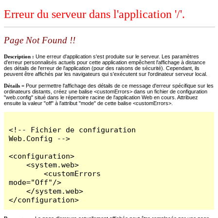
Erreur du serveur dans l'application '/'.
Page Not Found !!
Description :
Une erreur d'application s'est produite sur le serveur. Les paramètres
d'erreur personnalisés actuels pour cette application empêchent l'affichage à distance
des détails de l'erreur de l'application (pour des raisons de sécurité). Cependant, ils
peuvent être affichés par les navigateurs qui s'exécutent sur l'ordinateur serveur local.
Détails =
Pour permettre l'affichage des détails de ce message d'erreur spécifique sur les
ordinateurs distants, créez une balise <customErrors> dans un fichier de configuration
"web.config" situé dans le répertoire racine de l'application Web en cours. Attribuez
ensuite la valeur "off" à l'attribut "mode" de cette balise <customErrors>.
<!-- Fichier de configuration 
Web.Config -->

<configuration>

    <system.web>

        <customErrors 
mode="Off"/>

    </system.web>

</configuration>