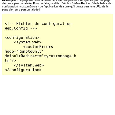
Remarques :
La page d'erreurs actuellement affichée peut être remplacée par une page
d'erreurs personnalisée. Pour ce faire, modifiez l'attribut "defaultRedirect" de la balise de
configuration <customErrors> de l'application, de sorte qu'il pointe vers une URL de la
page d'erreurs personnalisée !
<!-- Fichier de configuration 
Web.Config -->

<configuration>

    <system.web>

        <customErrors 
mode="RemoteOnly" 
defaultRedirect="mycustompage.h
tm"/>

    </system.web>

</configuration>