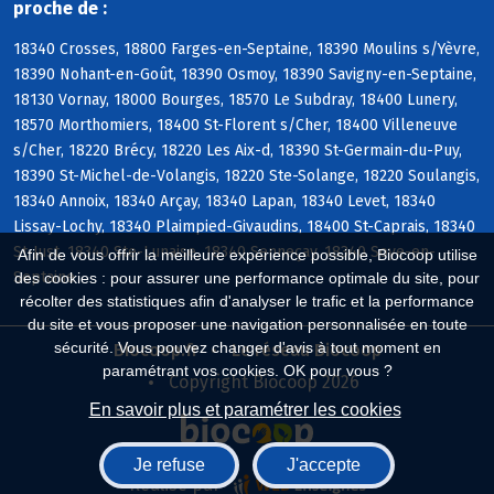
proche de :
18340 Crosses, 18800 Farges-en-Septaine, 18390 Moulins s/Yèvre,
18390 Nohant-en-Goût, 18390 Osmoy, 18390 Savigny-en-Septaine,
18130 Vornay, 18000 Bourges, 18570 Le Subdray, 18400 Lunery,
18570 Morthomiers, 18400 St-Florent s/Cher, 18400 Villeneuve
s/Cher, 18220 Brécy, 18220 Les Aix-d, 18390 St-Germain-du-Puy,
18390 St-Michel-de-Volangis, 18220 Ste-Solange, 18220 Soulangis,
18340 Annoix, 18340 Arçay, 18340 Lapan, 18340 Levet, 18340
Lissay-Lochy, 18340 Plaimpied-Givaudins, 18400 St-Caprais, 18340
St-Just, 18340 Ste-Lunaise, 18340 Senneçay, 18340 Soye-en-
Afin de vous offrir la meilleure expérience possible, Biocoop utilise
Septaine
des cookies : pour assurer une performance optimale du site, pour
récolter des statistiques afin d'analyser le trafic et la performance
du site et vous proposer une navigation personnalisée en toute
sécurité. Vous pouvez changer d'avis à tout moment en
Biocoop.fr
Le réseau Biocoop
paramétrant vos cookies. OK pour vous ?
Copyright Biocoop 2026
En savoir plus et paramétrer les cookies
Je refuse
J'accepte
Réalisé par