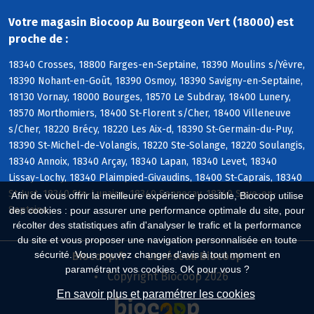
Votre magasin Biocoop Au Bourgeon Vert (18000) est
proche de :
18340 Crosses, 18800 Farges-en-Septaine, 18390 Moulins s/Yèvre,
18390 Nohant-en-Goût, 18390 Osmoy, 18390 Savigny-en-Septaine,
18130 Vornay, 18000 Bourges, 18570 Le Subdray, 18400 Lunery,
18570 Morthomiers, 18400 St-Florent s/Cher, 18400 Villeneuve
s/Cher, 18220 Brécy, 18220 Les Aix-d, 18390 St-Germain-du-Puy,
18390 St-Michel-de-Volangis, 18220 Ste-Solange, 18220 Soulangis,
18340 Annoix, 18340 Arçay, 18340 Lapan, 18340 Levet, 18340
Lissay-Lochy, 18340 Plaimpied-Givaudins, 18400 St-Caprais, 18340
St-Just, 18340 Ste-Lunaise, 18340 Senneçay, 18340 Soye-en-
Afin de vous offrir la meilleure expérience possible, Biocoop utilise
Septaine
des cookies : pour assurer une performance optimale du site, pour
récolter des statistiques afin d'analyser le trafic et la performance
du site et vous proposer une navigation personnalisée en toute
sécurité. Vous pouvez changer d'avis à tout moment en
Biocoop.fr
Le réseau Biocoop
paramétrant vos cookies. OK pour vous ?
Copyright Biocoop 2026
En savoir plus et paramétrer les cookies