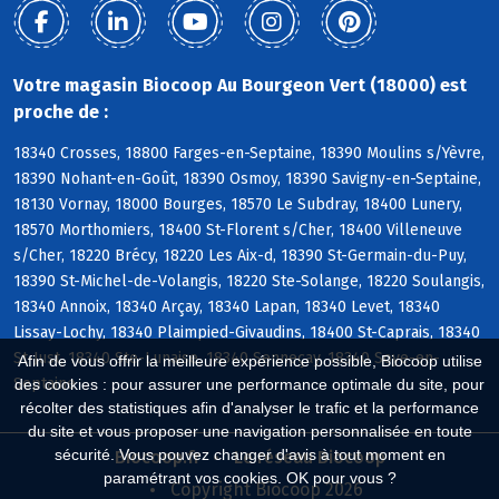
Votre magasin Biocoop Au Bourgeon Vert (18000) est
proche de :
18340 Crosses, 18800 Farges-en-Septaine, 18390 Moulins s/Yèvre,
18390 Nohant-en-Goût, 18390 Osmoy, 18390 Savigny-en-Septaine,
18130 Vornay, 18000 Bourges, 18570 Le Subdray, 18400 Lunery,
18570 Morthomiers, 18400 St-Florent s/Cher, 18400 Villeneuve
s/Cher, 18220 Brécy, 18220 Les Aix-d, 18390 St-Germain-du-Puy,
18390 St-Michel-de-Volangis, 18220 Ste-Solange, 18220 Soulangis,
18340 Annoix, 18340 Arçay, 18340 Lapan, 18340 Levet, 18340
Lissay-Lochy, 18340 Plaimpied-Givaudins, 18400 St-Caprais, 18340
St-Just, 18340 Ste-Lunaise, 18340 Senneçay, 18340 Soye-en-
Afin de vous offrir la meilleure expérience possible, Biocoop utilise
Septaine
des cookies : pour assurer une performance optimale du site, pour
récolter des statistiques afin d'analyser le trafic et la performance
du site et vous proposer une navigation personnalisée en toute
sécurité. Vous pouvez changer d'avis à tout moment en
Biocoop.fr
Le réseau Biocoop
paramétrant vos cookies. OK pour vous ?
Copyright Biocoop 2026