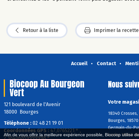
Retour à la liste
Imprimer la recette
Accueil
Contact
Menti
Biocoop Au Bourgeon
Nous suiv
Vert
Votre magasi
121 boulevard de l'Avenir
18000 Bourges
18340 Crosses,
Bourges, 18570 
Téléphone :
02 48 21 19 01
Germain-du-Puy,
Coordonnées GPS :
47,0765221 ° ,
Lochy, 18340 Pl
Afin de vous offrir la meilleure expérience possible, Biocoop utilise d
2,38406859999998 °