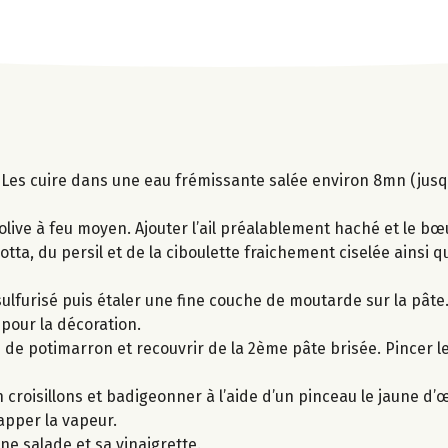
 Les cuire dans une eau frémissante salée environ 8mn (jusqu
 d’olive à feu moyen. Ajouter l’ail préalablement haché et le b
cotta, du persil et de la ciboulette fraichement ciselée ainsi 
ulfurisé puis étaler une fine couche de moutarde sur la pât
 pour la décoration.
s de potimarron et recouvrir de la 2ème pâte brisée. Pincer le
 croisillons et badigeonner à l’aide d’un pinceau le jaune d’
happer la vapeur.
e salade et sa vinaigrette.