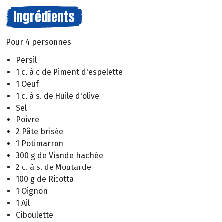
Ingrédients
Pour 4 personnes
Persil
1 c. à c de Piment d'espelette
1 Oeuf
1 c. à s. de Huile d'olive
Sel
Poivre
2 Pâte brisée
1 Potimarron
300 g de Viande hachée
2 c. à s. de Moutarde
100 g de Ricotta
1 Oignon
1 Ail
Ciboulette