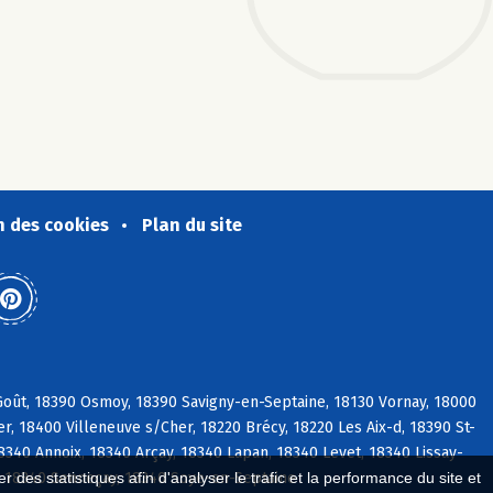
n des cookies
Plan du site
Goût, 18390 Osmoy, 18390 Savigny-en-Septaine, 18130 Vornay, 18000
, 18400 Villeneuve s/Cher, 18220 Brécy, 18220 Les Aix-d, 18390 St-
340 Annoix, 18340 Arçay, 18340 Lapan, 18340 Levet, 18340 Lissay-
e, 18340 Senneçay, 18340 Soye-en-Septaine
 des statistiques afin d'analyser le trafic et la performance du site et