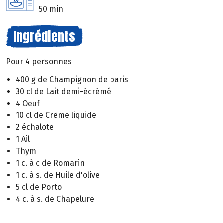
50 min
Ingrédients
Pour 4 personnes
400 g de Champignon de paris
30 cl de Lait demi-écrémé
4 Oeuf
10 cl de Crème liquide
2 échalote
1 Ail
Thym
1 c. à c de Romarin
1 c. à s. de Huile d'olive
5 cl de Porto
4 c. à s. de Chapelure