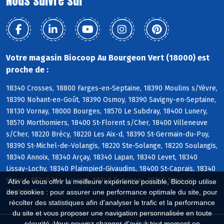
Nous suivre sur
Votre magasin Biocoop Au Bourgeon Vert (18000) est
proche de :
18340 Crosses, 18800 Farges-en-Septaine, 18390 Moulins s/Yèvre,
18390 Nohant-en-Goût, 18390 Osmoy, 18390 Savigny-en-Septaine,
18130 Vornay, 18000 Bourges, 18570 Le Subdray, 18400 Lunery,
18570 Morthomiers, 18400 St-Florent s/Cher, 18400 Villeneuve
s/Cher, 18220 Brécy, 18220 Les Aix-d, 18390 St-Germain-du-Puy,
18390 St-Michel-de-Volangis, 18220 Ste-Solange, 18220 Soulangis,
18340 Annoix, 18340 Arçay, 18340 Lapan, 18340 Levet, 18340
Lissay-Lochy, 18340 Plaimpied-Givaudins, 18400 St-Caprais, 18340
St-Just, 18340 Ste-Lunaise, 18340 Senneçay, 18340 Soye-en-
Afin de vous offrir la meilleure expérience possible, Biocoop utilise
Septaine
des cookies : pour assurer une performance optimale du site, pour
récolter des statistiques afin d'analyser le trafic et la performance
du site et vous proposer une navigation personnalisée en toute
sécurité. Vous pouvez changer d'avis à tout moment en