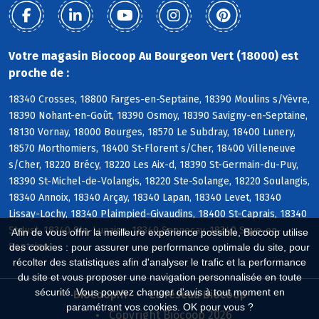
Votre magasin Biocoop Au Bourgeon Vert (18000) est
proche de :
18340 Crosses, 18800 Farges-en-Septaine, 18390 Moulins s/Yèvre,
18390 Nohant-en-Goût, 18390 Osmoy, 18390 Savigny-en-Septaine,
18130 Vornay, 18000 Bourges, 18570 Le Subdray, 18400 Lunery,
18570 Morthomiers, 18400 St-Florent s/Cher, 18400 Villeneuve
s/Cher, 18220 Brécy, 18220 Les Aix-d, 18390 St-Germain-du-Puy,
18390 St-Michel-de-Volangis, 18220 Ste-Solange, 18220 Soulangis,
18340 Annoix, 18340 Arçay, 18340 Lapan, 18340 Levet, 18340
Lissay-Lochy, 18340 Plaimpied-Givaudins, 18400 St-Caprais, 18340
St-Just, 18340 Ste-Lunaise, 18340 Senneçay, 18340 Soye-en-
Afin de vous offrir la meilleure expérience possible, Biocoop utilise
Septaine
des cookies : pour assurer une performance optimale du site, pour
récolter des statistiques afin d'analyser le trafic et la performance
du site et vous proposer une navigation personnalisée en toute
sécurité. Vous pouvez changer d'avis à tout moment en
Biocoop.fr
Le réseau Biocoop
paramétrant vos cookies. OK pour vous ?
Copyright Biocoop 2026