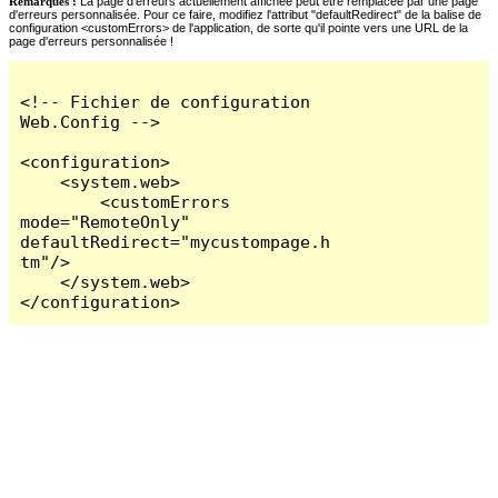
Remarques :
La page d'erreurs actuellement affichée peut être remplacée par une page
d'erreurs personnalisée. Pour ce faire, modifiez l'attribut "defaultRedirect" de la balise de
configuration <customErrors> de l'application, de sorte qu'il pointe vers une URL de la
page d'erreurs personnalisée !
<!-- Fichier de configuration 
Web.Config -->

<configuration>

    <system.web>

        <customErrors 
mode="RemoteOnly" 
defaultRedirect="mycustompage.h
tm"/>

    </system.web>

</configuration>