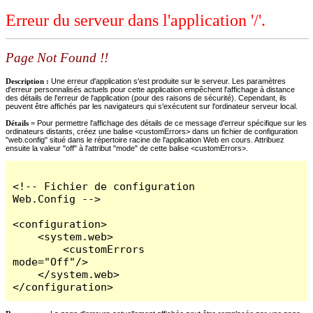
Erreur du serveur dans l'application '/'.
Page Not Found !!
Description :
Une erreur d'application s'est produite sur le serveur. Les paramètres
d'erreur personnalisés actuels pour cette application empêchent l'affichage à distance
des détails de l'erreur de l'application (pour des raisons de sécurité). Cependant, ils
peuvent être affichés par les navigateurs qui s'exécutent sur l'ordinateur serveur local.
Détails =
Pour permettre l'affichage des détails de ce message d'erreur spécifique sur les
ordinateurs distants, créez une balise <customErrors> dans un fichier de configuration
"web.config" situé dans le répertoire racine de l'application Web en cours. Attribuez
ensuite la valeur "off" à l'attribut "mode" de cette balise <customErrors>.
<!-- Fichier de configuration 
Web.Config -->

<configuration>

    <system.web>

        <customErrors 
mode="Off"/>

    </system.web>

</configuration>