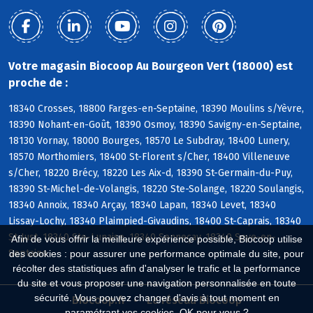
Votre magasin Biocoop Au Bourgeon Vert (18000) est
proche de :
18340 Crosses, 18800 Farges-en-Septaine, 18390 Moulins s/Yèvre,
18390 Nohant-en-Goût, 18390 Osmoy, 18390 Savigny-en-Septaine,
18130 Vornay, 18000 Bourges, 18570 Le Subdray, 18400 Lunery,
18570 Morthomiers, 18400 St-Florent s/Cher, 18400 Villeneuve
s/Cher, 18220 Brécy, 18220 Les Aix-d, 18390 St-Germain-du-Puy,
18390 St-Michel-de-Volangis, 18220 Ste-Solange, 18220 Soulangis,
18340 Annoix, 18340 Arçay, 18340 Lapan, 18340 Levet, 18340
Lissay-Lochy, 18340 Plaimpied-Givaudins, 18400 St-Caprais, 18340
St-Just, 18340 Ste-Lunaise, 18340 Senneçay, 18340 Soye-en-
Afin de vous offrir la meilleure expérience possible, Biocoop utilise
Septaine
des cookies : pour assurer une performance optimale du site, pour
récolter des statistiques afin d'analyser le trafic et la performance
du site et vous proposer une navigation personnalisée en toute
sécurité. Vous pouvez changer d'avis à tout moment en
Biocoop.fr
Le réseau Biocoop
paramétrant vos cookies. OK pour vous ?