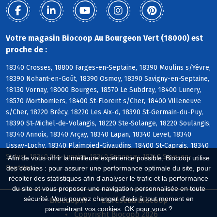
Votre magasin Biocoop Au Bourgeon Vert (18000) est
proche de :
18340 Crosses, 18800 Farges-en-Septaine, 18390 Moulins s/Yèvre,
18390 Nohant-en-Goût, 18390 Osmoy, 18390 Savigny-en-Septaine,
18130 Vornay, 18000 Bourges, 18570 Le Subdray, 18400 Lunery,
18570 Morthomiers, 18400 St-Florent s/Cher, 18400 Villeneuve
s/Cher, 18220 Brécy, 18220 Les Aix-d, 18390 St-Germain-du-Puy,
18390 St-Michel-de-Volangis, 18220 Ste-Solange, 18220 Soulangis,
18340 Annoix, 18340 Arçay, 18340 Lapan, 18340 Levet, 18340
Lissay-Lochy, 18340 Plaimpied-Givaudins, 18400 St-Caprais, 18340
St-Just, 18340 Ste-Lunaise, 18340 Senneçay, 18340 Soye-en-
Afin de vous offrir la meilleure expérience possible, Biocoop utilise
Septaine
des cookies : pour assurer une performance optimale du site, pour
récolter des statistiques afin d'analyser le trafic et la performance
du site et vous proposer une navigation personnalisée en toute
sécurité. Vous pouvez changer d'avis à tout moment en
Biocoop.fr
Le réseau Biocoop
paramétrant vos cookies. OK pour vous ?
Copyright Biocoop 2026