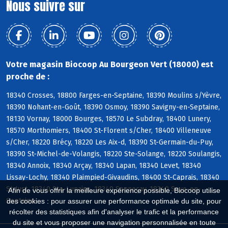
Nous suivre sur
Votre magasin Biocoop Au Bourgeon Vert (18000) est
proche de :
18340 Crosses, 18800 Farges-en-Septaine, 18390 Moulins s/Yèvre,
18390 Nohant-en-Goût, 18390 Osmoy, 18390 Savigny-en-Septaine,
18130 Vornay, 18000 Bourges, 18570 Le Subdray, 18400 Lunery,
18570 Morthomiers, 18400 St-Florent s/Cher, 18400 Villeneuve
s/Cher, 18220 Brécy, 18220 Les Aix-d, 18390 St-Germain-du-Puy,
18390 St-Michel-de-Volangis, 18220 Ste-Solange, 18220 Soulangis,
18340 Annoix, 18340 Arçay, 18340 Lapan, 18340 Levet, 18340
Lissay-Lochy, 18340 Plaimpied-Givaudins, 18400 St-Caprais, 18340
St-Just, 18340 Ste-Lunaise, 18340 Senneçay, 18340 Soye-en-
Afin de vous offrir la meilleure expérience possible, Biocoop utilise
Septaine
des cookies : pour assurer une performance optimale du site, pour
récolter des statistiques afin d'analyser le trafic et la performance
du site et vous proposer une navigation personnalisée en toute