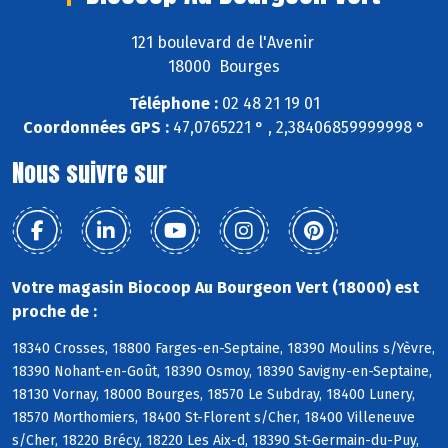
121 boulevard de l'Avenir
18000 Bourges
Téléphone :
02 48 21 19 01
Coordonnées GPS :
47,0765221 ° , 2,38406859999998 °
Nous suivre sur
Votre magasin Biocoop Au Bourgeon Vert (18000) est
proche de :
18340 Crosses, 18800 Farges-en-Septaine, 18390 Moulins s/Yèvre,
18390 Nohant-en-Goût, 18390 Osmoy, 18390 Savigny-en-Septaine,
18130 Vornay, 18000 Bourges, 18570 Le Subdray, 18400 Lunery,
18570 Morthomiers, 18400 St-Florent s/Cher, 18400 Villeneuve
s/Cher, 18220 Brécy, 18220 Les Aix-d, 18390 St-Germain-du-Puy,