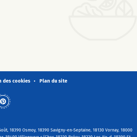
n des cookies
Plan du site
Goût, 18390 Osmoy, 18390 Savigny-en-Septaine, 18130 Vornay, 18000