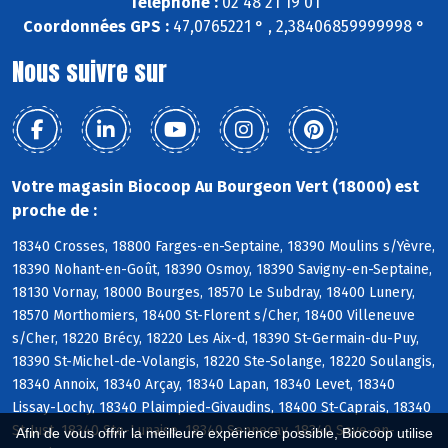
Téléphone :
02 48 21 19 01
Coordonnées GPS :
47,0765221 ° , 2,38406859999998 °
Nous suivre sur
Votre magasin Biocoop Au Bourgeon Vert (18000) est
proche de :
18340 Crosses, 18800 Farges-en-Septaine, 18390 Moulins s/Yèvre,
18390 Nohant-en-Goût, 18390 Osmoy, 18390 Savigny-en-Septaine,
18130 Vornay, 18000 Bourges, 18570 Le Subdray, 18400 Lunery,
18570 Morthomiers, 18400 St-Florent s/Cher, 18400 Villeneuve
s/Cher, 18220 Brécy, 18220 Les Aix-d, 18390 St-Germain-du-Puy,
18390 St-Michel-de-Volangis, 18220 Ste-Solange, 18220 Soulangis,
18340 Annoix, 18340 Arçay, 18340 Lapan, 18340 Levet, 18340
Lissay-Lochy, 18340 Plaimpied-Givaudins, 18400 St-Caprais, 18340
St-Just, 18340 Ste-Lunaise, 18340 Senneçay, 18340 Soye-en-
Afin de vous offrir la meilleure expérience possible, Biocoop utilise