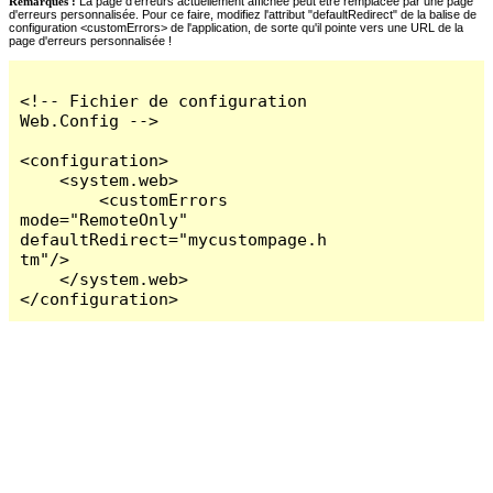
Remarques :
La page d'erreurs actuellement affichée peut être remplacée par une page
d'erreurs personnalisée. Pour ce faire, modifiez l'attribut "defaultRedirect" de la balise de
configuration <customErrors> de l'application, de sorte qu'il pointe vers une URL de la
page d'erreurs personnalisée !
<!-- Fichier de configuration 
Web.Config -->

<configuration>

    <system.web>

        <customErrors 
mode="RemoteOnly" 
defaultRedirect="mycustompage.h
tm"/>

    </system.web>

</configuration>