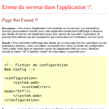
Erreur du serveur dans l'application '/'.
Page Not Found !!
Description :
Une erreur d'application s'est produite sur le serveur. Les paramètres
d'erreur personnalisés actuels pour cette application empêchent l'affichage à distance
des détails de l'erreur de l'application (pour des raisons de sécurité). Cependant, ils
peuvent être affichés par les navigateurs qui s'exécutent sur l'ordinateur serveur local.
Détails =
Pour permettre l'affichage des détails de ce message d'erreur spécifique sur les
ordinateurs distants, créez une balise <customErrors> dans un fichier de configuration
"web.config" situé dans le répertoire racine de l'application Web en cours. Attribuez
ensuite la valeur "off" à l'attribut "mode" de cette balise <customErrors>.
<!-- Fichier de configuration 
Web.Config -->

<configuration>

    <system.web>

        <customErrors 
mode="Off"/>

    </system.web>

</configuration>