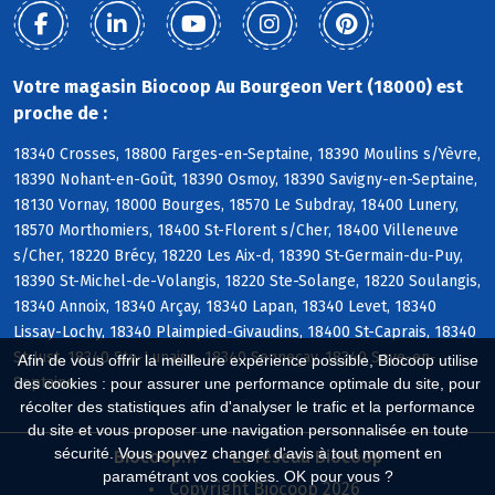
Votre magasin Biocoop Au Bourgeon Vert (18000) est
proche de :
18340 Crosses, 18800 Farges-en-Septaine, 18390 Moulins s/Yèvre,
18390 Nohant-en-Goût, 18390 Osmoy, 18390 Savigny-en-Septaine,
18130 Vornay, 18000 Bourges, 18570 Le Subdray, 18400 Lunery,
18570 Morthomiers, 18400 St-Florent s/Cher, 18400 Villeneuve
s/Cher, 18220 Brécy, 18220 Les Aix-d, 18390 St-Germain-du-Puy,
18390 St-Michel-de-Volangis, 18220 Ste-Solange, 18220 Soulangis,
18340 Annoix, 18340 Arçay, 18340 Lapan, 18340 Levet, 18340
Lissay-Lochy, 18340 Plaimpied-Givaudins, 18400 St-Caprais, 18340
St-Just, 18340 Ste-Lunaise, 18340 Senneçay, 18340 Soye-en-
Afin de vous offrir la meilleure expérience possible, Biocoop utilise
Septaine
des cookies : pour assurer une performance optimale du site, pour
récolter des statistiques afin d'analyser le trafic et la performance
du site et vous proposer une navigation personnalisée en toute
sécurité. Vous pouvez changer d'avis à tout moment en
Biocoop.fr
Le réseau Biocoop
paramétrant vos cookies. OK pour vous ?
Copyright Biocoop 2026