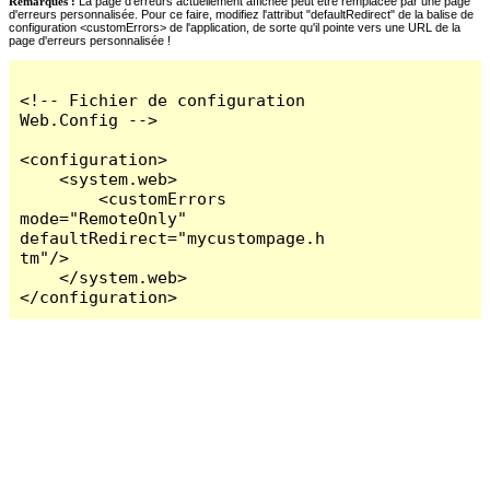
Remarques :
La page d'erreurs actuellement affichée peut être remplacée par une page
d'erreurs personnalisée. Pour ce faire, modifiez l'attribut "defaultRedirect" de la balise de
configuration <customErrors> de l'application, de sorte qu'il pointe vers une URL de la
page d'erreurs personnalisée !
<!-- Fichier de configuration 
Web.Config -->

<configuration>

    <system.web>

        <customErrors 
mode="RemoteOnly" 
defaultRedirect="mycustompage.h
tm"/>

    </system.web>

</configuration>