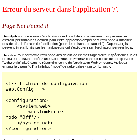
Erreur du serveur dans l'application '/'.
Page Not Found !!
Description :
Une erreur d'application s'est produite sur le serveur. Les paramètres
d'erreur personnalisés actuels pour cette application empêchent l'affichage à distance
des détails de l'erreur de l'application (pour des raisons de sécurité). Cependant, ils
peuvent être affichés par les navigateurs qui s'exécutent sur l'ordinateur serveur local.
Détails =
Pour permettre l'affichage des détails de ce message d'erreur spécifique sur les
ordinateurs distants, créez une balise <customErrors> dans un fichier de configuration
"web.config" situé dans le répertoire racine de l'application Web en cours. Attribuez
ensuite la valeur "off" à l'attribut "mode" de cette balise <customErrors>.
<!-- Fichier de configuration 
Web.Config -->

<configuration>

    <system.web>

        <customErrors 
mode="Off"/>

    </system.web>

</configuration>